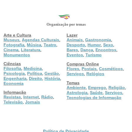
Organização por temas
Arte e Cultura
Lazer
Museus
Agendas Culturais
Animais
Gastronomia
,
,
,
,
Fotografia
Música
Teatro
Desporto
Humor
Sexo
,
,
,
,
,
,
Cinema
Literatura
Bares
Dança
Encontros
,
,
,
,
,
Monumentos
Eventos
Turismo
,
Ciências
Compras Online
Filosofia
Medicina
,
,
Flores
Postais
Cosméticos
,
,
,
Psicologia
Política
Gestão
,
,
,
Serviços
Relógios
,
Engenharia
Direito
História
,
,
,
Temas
Economia
Ambiente
Emprego
Religião
,
,
,
Informação
Astrologia
Saúde
Serviços
,
,
,
Revistas
Internet
Rádio
,
,
,
Tecnologias de Informação
Televisão
Jornais
,
Política de Privacidade