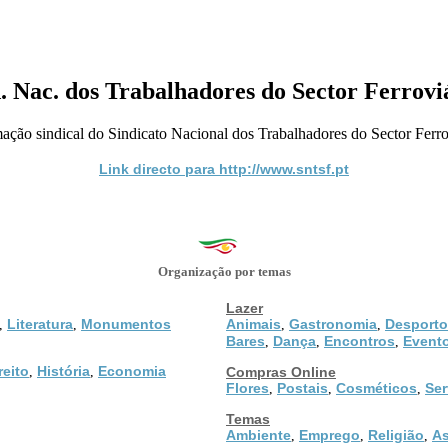
. Nac. dos Trabalhadores do Sector Ferrovi
mação sindical do Sindicato Nacional dos Trabalhadores do Sector Fer
Link directo para http://www.sntsf.pt
Organização por temas
Lazer
Literatura
Monumentos
Animais
Gastronomia
Desporto
,
,
,
,
Bares
Dança
Encontros
Event
,
,
,
reito
História
Economia
,
,
Compras Online
Flores
Postais
Cosméticos
Ser
,
,
,
Temas
Ambiente
Emprego
Religião
As
,
,
,