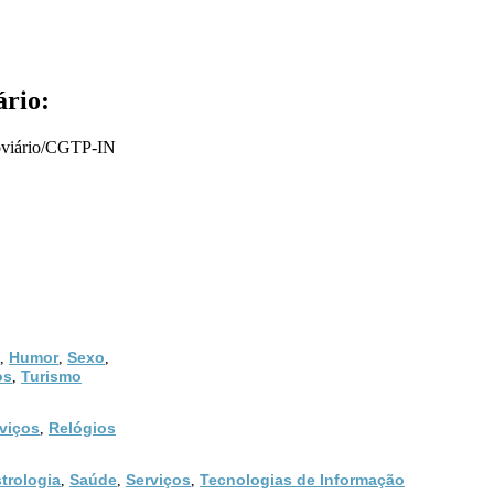
ário:
roviário/CGTP-IN
Humor
Sexo
,
,
,
os
Turismo
,
viços
Relógios
,
trologia
Saúde
Serviços
Tecnologias de Informação
,
,
,