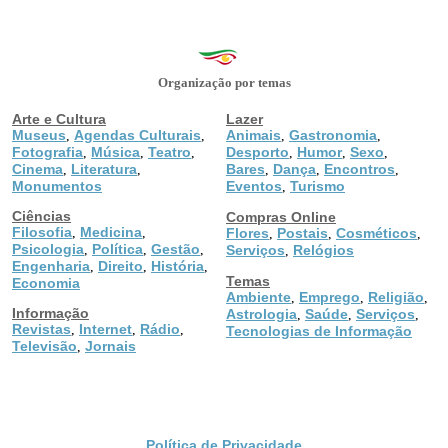
Organização por temas
Arte e Cultura
Lazer
Museus
Agendas Culturais
Animais
Gastronomia
,
,
,
,
Fotografia
Música
Teatro
Desporto
Humor
Sexo
,
,
,
,
,
,
Cinema
Literatura
Bares
Dança
Encontros
,
,
,
,
,
Monumentos
Eventos
Turismo
,
Ciências
Compras Online
Filosofia
Medicina
,
,
Flores
Postais
Cosméticos
,
,
,
Psicologia
Política
Gestão
,
,
,
Serviços
Relógios
,
Engenharia
Direito
História
,
,
,
Temas
Economia
Ambiente
Emprego
Religião
,
,
,
Informação
Astrologia
Saúde
Serviços
,
,
,
Revistas
Internet
Rádio
,
,
,
Tecnologias de Informação
Televisão
Jornais
,
Política de Privacidade