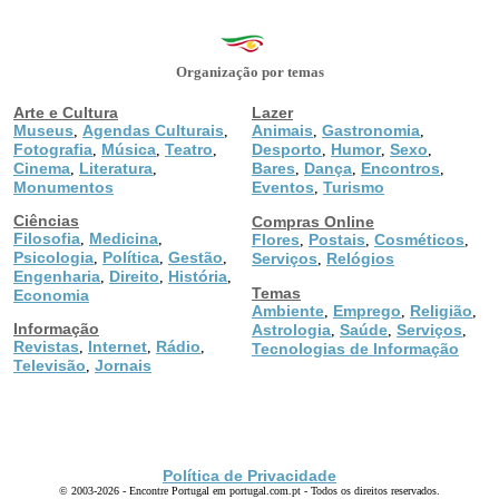
Organização por temas
Arte e Cultura
Lazer
Museus
Agendas Culturais
Animais
Gastronomia
,
,
,
,
Fotografia
Música
Teatro
Desporto
Humor
Sexo
,
,
,
,
,
,
Cinema
Literatura
Bares
Dança
Encontros
,
,
,
,
,
Monumentos
Eventos
Turismo
,
Ciências
Compras Online
Filosofia
Medicina
,
,
Flores
Postais
Cosméticos
,
,
,
Psicologia
Política
Gestão
,
,
,
Serviços
Relógios
,
Engenharia
Direito
História
,
,
,
Temas
Economia
Ambiente
Emprego
Religião
,
,
,
Informação
Astrologia
Saúde
Serviços
,
,
,
Revistas
Internet
Rádio
,
,
,
Tecnologias de Informação
Televisão
Jornais
,
Política de Privacidade
© 2003-2026 - Encontre Portugal em portugal.com.pt - Todos os direitos reservados.