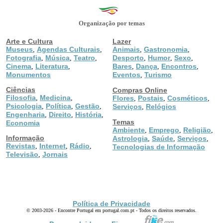
Organização por temas
Arte e Cultura
Lazer
Museus
Agendas Culturais
Animais
Gastronomia
,
,
,
,
Fotografia
Música
Teatro
Desporto
Humor
Sexo
,
,
,
,
,
,
Cinema
Literatura
Bares
Dança
Encontros
,
,
,
,
,
Monumentos
Eventos
Turismo
,
Ciências
Compras Online
Filosofia
Medicina
,
,
Flores
Postais
Cosméticos
,
,
,
Psicologia
Política
Gestão
,
,
,
Serviços
Relógios
,
Engenharia
Direito
História
,
,
,
Temas
Economia
Ambiente
Emprego
Religião
,
,
,
Informação
Astrologia
Saúde
Serviços
,
,
,
Revistas
Internet
Rádio
,
,
,
Tecnologias de Informação
Televisão
Jornais
,
Política de Privacidade
© 2003-2026 - Encontre Portugal em portugal.com.pt - Todos os direitos reservados.