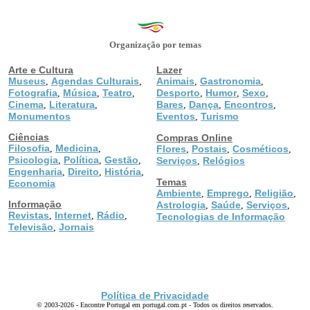
Organização por temas
Arte e Cultura
Lazer
Museus
Agendas Culturais
Animais
Gastronomia
,
,
,
,
Fotografia
Música
Teatro
Desporto
Humor
Sexo
,
,
,
,
,
,
Cinema
Literatura
Bares
Dança
Encontros
,
,
,
,
,
Monumentos
Eventos
Turismo
,
Ciências
Compras Online
Filosofia
Medicina
,
,
Flores
Postais
Cosméticos
,
,
,
Psicologia
Política
Gestão
,
,
,
Serviços
Relógios
,
Engenharia
Direito
História
,
,
,
Temas
Economia
Ambiente
Emprego
Religião
,
,
,
Informação
Astrologia
Saúde
Serviços
,
,
,
Revistas
Internet
Rádio
,
,
,
Tecnologias de Informação
Televisão
Jornais
,
Política de Privacidade
© 2003-2026 - Encontre Portugal em portugal.com.pt - Todos os direitos reservados.