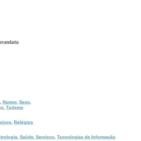
lavandaria
Humor
Sexo
,
,
,
os
Turismo
,
viços
Relógios
,
trologia
Saúde
Serviços
Tecnologias de Informação
,
,
,