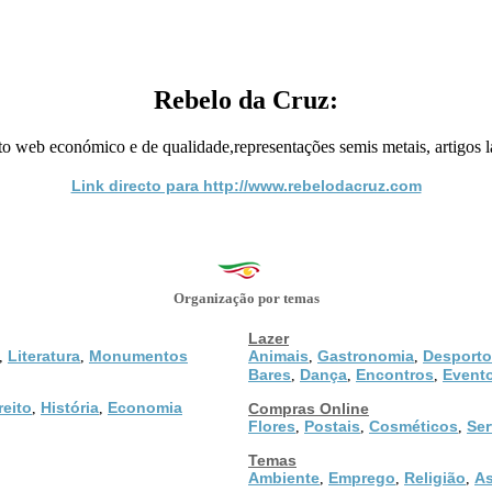
Rebelo da Cruz:
o web económico e de qualidade,representações semis metais, artigos 
Link directo para http://www.rebelodacruz.com
Organização por temas
Lazer
Literatura
Monumentos
Animais
Gastronomia
Desporto
,
,
,
,
Bares
Dança
Encontros
Event
,
,
,
reito
História
Economia
,
,
Compras Online
Flores
Postais
Cosméticos
Ser
,
,
,
Temas
Ambiente
Emprego
Religião
As
,
,
,