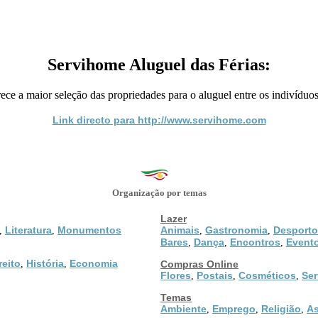
Servihome Aluguel das Férias:
ce a maior seleção das propriedades para o aluguel entre os indivíduo
Link directo para http://www.servihome.com
Organização por temas
Lazer
Literatura
Monumentos
Animais
Gastronomia
Desporto
,
,
,
,
Bares
Dança
Encontros
Event
,
,
,
reito
História
Economia
,
,
Compras Online
Flores
Postais
Cosméticos
Ser
,
,
,
Temas
Ambiente
Emprego
Religião
As
,
,
,