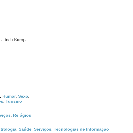
s a toda Europa.
Humor
Sexo
,
,
,
os
Turismo
,
viços
Relógios
,
trologia
Saúde
Serviços
Tecnologias de Informação
,
,
,