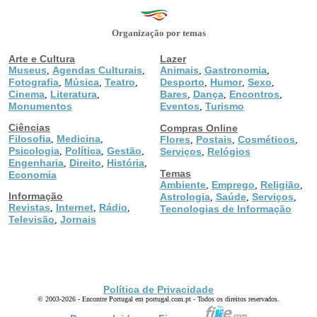
Organização por temas
Arte e Cultura
Lazer
Museus
Agendas Culturais
Animais
Gastronomia
,
,
,
,
Fotografia
Música
Teatro
Desporto
Humor
Sexo
,
,
,
,
,
,
Cinema
Literatura
Bares
Dança
Encontros
,
,
,
,
,
Monumentos
Eventos
Turismo
,
Ciências
Compras Online
Filosofia
Medicina
,
,
Flores
Postais
Cosméticos
,
,
,
Psicologia
Política
Gestão
,
,
,
Serviços
Relógios
,
Engenharia
Direito
História
,
,
,
Temas
Economia
Ambiente
Emprego
Religião
,
,
,
Informação
Astrologia
Saúde
Serviços
,
,
,
Revistas
Internet
Rádio
,
,
,
Tecnologias de Informação
Televisão
Jornais
,
Política de Privacidade
© 2003-2026 - Encontre Portugal em portugal.com.pt - Todos os direitos reservados.