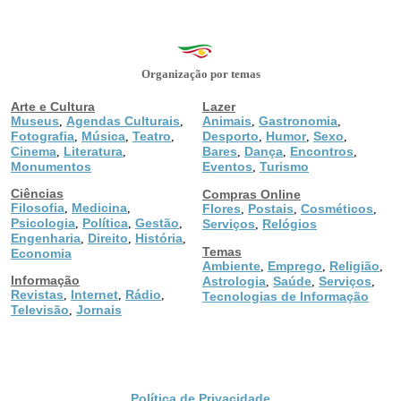
Organização por temas
Arte e Cultura
Lazer
Museus
Agendas Culturais
Animais
Gastronomia
,
,
,
,
Fotografia
Música
Teatro
Desporto
Humor
Sexo
,
,
,
,
,
,
Cinema
Literatura
Bares
Dança
Encontros
,
,
,
,
,
Monumentos
Eventos
Turismo
,
Ciências
Compras Online
Filosofia
Medicina
,
,
Flores
Postais
Cosméticos
,
,
,
Psicologia
Política
Gestão
,
,
,
Serviços
Relógios
,
Engenharia
Direito
História
,
,
,
Temas
Economia
Ambiente
Emprego
Religião
,
,
,
Informação
Astrologia
Saúde
Serviços
,
,
,
Revistas
Internet
Rádio
,
,
,
Tecnologias de Informação
Televisão
Jornais
,
Política de Privacidade