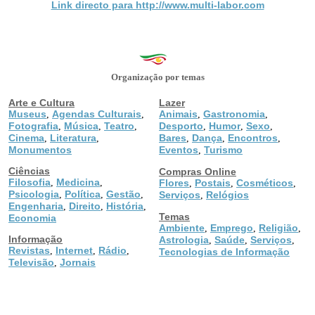
Link directo para http://www.multi-labor.com
Organização por temas
Arte e Cultura
Lazer
Museus
Agendas Culturais
Animais
Gastronomia
,
,
,
,
Fotografia
Música
Teatro
Desporto
Humor
Sexo
,
,
,
,
,
,
Cinema
Literatura
Bares
Dança
Encontros
,
,
,
,
,
Monumentos
Eventos
Turismo
,
Ciências
Compras Online
Filosofia
Medicina
,
,
Flores
Postais
Cosméticos
,
,
,
Psicologia
Política
Gestão
,
,
,
Serviços
Relógios
,
Engenharia
Direito
História
,
,
,
Temas
Economia
Ambiente
Emprego
Religião
,
,
,
Informação
Astrologia
Saúde
Serviços
,
,
,
Revistas
Internet
Rádio
,
,
,
Tecnologias de Informação
Televisão
Jornais
,