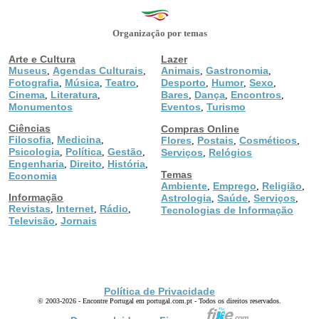
Organização por temas
Arte e Cultura
Lazer
Museus
Agendas Culturais
Animais
Gastronomia
,
,
,
,
Fotografia
Música
Teatro
Desporto
Humor
Sexo
,
,
,
,
,
,
Cinema
Literatura
Bares
Dança
Encontros
,
,
,
,
,
Monumentos
Eventos
Turismo
,
Ciências
Compras Online
Filosofia
Medicina
,
,
Flores
Postais
Cosméticos
,
,
,
Psicologia
Política
Gestão
,
,
,
Serviços
Relógios
,
Engenharia
Direito
História
,
,
,
Temas
Economia
Ambiente
Emprego
Religião
,
,
,
Informação
Astrologia
Saúde
Serviços
,
,
,
Revistas
Internet
Rádio
,
,
,
Tecnologias de Informação
Televisão
Jornais
,
Política de Privacidade
© 2003-2026 - Encontre Portugal em portugal.com.pt - Todos os direitos reservados.