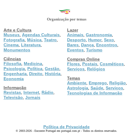
Organização por temas
Arte e Cultura
Lazer
Museus
Agendas Culturais
Animais
Gastronomia
,
,
,
,
Fotografia
Música
Teatro
Desporto
Humor
Sexo
,
,
,
,
,
,
Cinema
Literatura
Bares
Dança
Encontros
,
,
,
,
,
Monumentos
Eventos
Turismo
,
Ciências
Compras Online
Filosofia
Medicina
,
,
Flores
Postais
Cosméticos
,
,
,
Psicologia
Política
Gestão
,
,
,
Serviços
Relógios
,
Engenharia
Direito
História
,
,
,
Temas
Economia
Ambiente
Emprego
Religião
,
,
,
Informação
Astrologia
Saúde
Serviços
,
,
,
Revistas
Internet
Rádio
,
,
,
Tecnologias de Informação
Televisão
Jornais
,
Política de Privacidade
© 2003-2026 - Encontre Portugal em portugal.com.pt - Todos os direitos reservados.