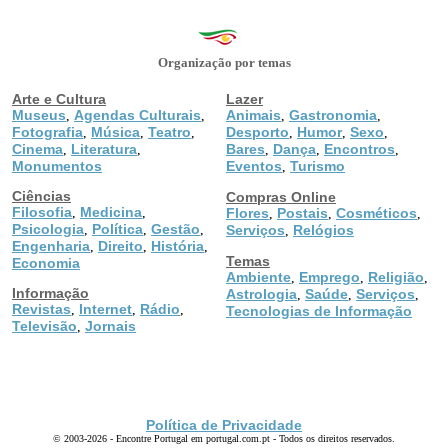
Organização por temas
Arte e Cultura
Lazer
Museus
Agendas Culturais
Animais
Gastronomia
,
,
,
,
Fotografia
Música
Teatro
Desporto
Humor
Sexo
,
,
,
,
,
,
Cinema
Literatura
Bares
Dança
Encontros
,
,
,
,
,
Monumentos
Eventos
Turismo
,
Ciências
Compras Online
Filosofia
Medicina
,
,
Flores
Postais
Cosméticos
,
,
,
Psicologia
Política
Gestão
,
,
,
Serviços
Relógios
,
Engenharia
Direito
História
,
,
,
Temas
Economia
Ambiente
Emprego
Religião
,
,
,
Informação
Astrologia
Saúde
Serviços
,
,
,
Revistas
Internet
Rádio
,
,
,
Tecnologias de Informação
Televisão
Jornais
,
Política de Privacidade
© 2003-2026 - Encontre Portugal em portugal.com.pt - Todos os direitos reservados.