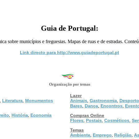
Guia de Portugal:
mica sobre municípios e freguesias. Mapas de ruas e de estradas. Conteú
Link directo para http://www.guiadeportugal.pt
Organização por temas
Lazer
Literatura
Monumentos
Animais
Gastronomia
Desporto
,
,
,
,
Bares
Dança
Encontros
Event
,
,
,
reito
História
Economia
,
,
Compras Online
Flores
Postais
Cosméticos
Ser
,
,
,
Temas
Ambiente
Emprego
Religião
As
,
,
,