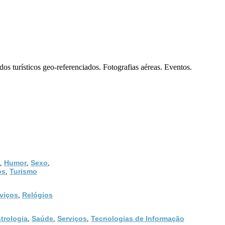
dos turísticos geo-referenciados. Fotografias aéreas. Eventos.
Humor
Sexo
,
,
,
os
Turismo
,
viços
Relógios
,
trologia
Saúde
Serviços
Tecnologias de Informação
,
,
,