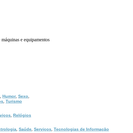
e máquinas e equipamentos
Humor
Sexo
,
,
,
os
Turismo
,
viços
Relógios
,
trologia
Saúde
Serviços
Tecnologias de Informação
,
,
,