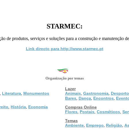
STARMEC:
 de produtos, serviços e soluções para a construção e manutenção d
Link directo para http://www.starmec.pt
Organização por temas
Lazer
Literatura
Monumentos
Animais
Gastronomia
Desporto
,
,
,
,
Bares
Dança
Encontros
Event
,
,
,
reito
História
Economia
,
,
Compras Online
Flores
Postais
Cosméticos
Ser
,
,
,
Temas
Ambiente
Emprego
Religião
As
,
,
,