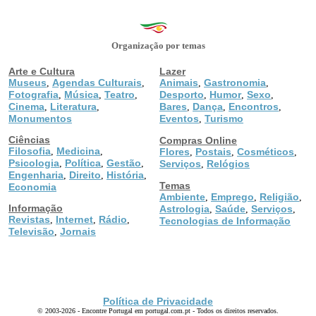
Organização por temas
Arte e Cultura
Lazer
Museus
Agendas Culturais
Animais
Gastronomia
,
,
,
,
Fotografia
Música
Teatro
Desporto
Humor
Sexo
,
,
,
,
,
,
Cinema
Literatura
Bares
Dança
Encontros
,
,
,
,
,
Monumentos
Eventos
Turismo
,
Ciências
Compras Online
Filosofia
Medicina
,
,
Flores
Postais
Cosméticos
,
,
,
Psicologia
Política
Gestão
,
,
,
Serviços
Relógios
,
Engenharia
Direito
História
,
,
,
Temas
Economia
Ambiente
Emprego
Religião
,
,
,
Informação
Astrologia
Saúde
Serviços
,
,
,
Revistas
Internet
Rádio
,
,
,
Tecnologias de Informação
Televisão
Jornais
,
Política de Privacidade
© 2003-2026 - Encontre Portugal em portugal.com.pt - Todos os direitos reservados.