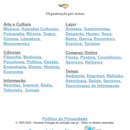
Organização por temas
Arte e Cultura
Lazer
Museus
Agendas Culturais
Animais
Gastronomia
,
,
,
,
Fotografia
Música
Teatro
Desporto
Humor
Sexo
,
,
,
,
,
,
Cinema
Literatura
Bares
Dança
Encontros
,
,
,
,
,
Monumentos
Eventos
Turismo
,
Ciências
Compras Online
Filosofia
Medicina
,
,
Flores
Postais
Cosméticos
,
,
,
Psicologia
Política
Gestão
,
,
,
Serviços
Relógios
,
Engenharia
Direito
História
,
,
,
Temas
Economia
Ambiente
Emprego
Religião
,
,
,
Informação
Astrologia
Saúde
Serviços
,
,
,
Revistas
Internet
Rádio
,
,
,
Tecnologias de Informação
Televisão
Jornais
,
Política de Privacidade
© 2003-2026 - Encontre Portugal em portugal.com.pt - Todos os direitos reservados.