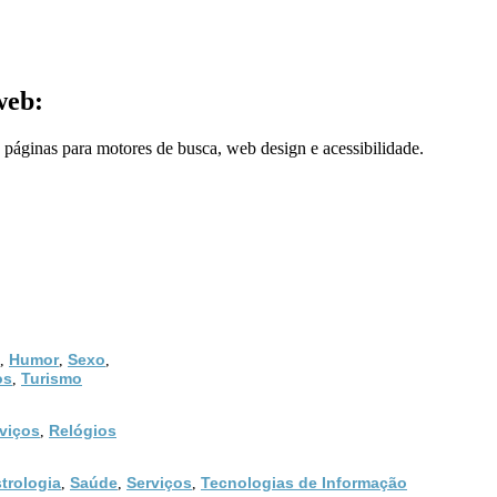
web:
páginas para motores de busca, web design e acessibilidade.
Humor
Sexo
,
,
,
os
Turismo
,
viços
Relógios
,
trologia
Saúde
Serviços
Tecnologias de Informação
,
,
,