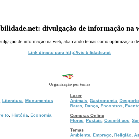
ibilidade.net: divulgação de informação na 
ivulgação de informação na web, abarcando temas como optimização de 
Link directo para http://visibilidade.net
Organização por temas
Lazer
Literatura
Monumentos
Animais
Gastronomia
Desporto
,
,
,
,
Bares
Dança
Encontros
Event
,
,
,
reito
História
Economia
,
,
Compras Online
Flores
Postais
Cosméticos
Ser
,
,
,
Temas
Ambiente
Emprego
Religião
As
,
,
,