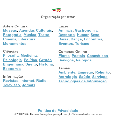
Organização por temas
Arte e Cultura
Lazer
Museus
Agendas Culturais
Animais
Gastronomia
,
,
,
,
Fotografia
Música
Teatro
Desporto
Humor
Sexo
,
,
,
,
,
,
Cinema
Literatura
Bares
Dança
Encontros
,
,
,
,
,
Monumentos
Eventos
Turismo
,
Ciências
Compras Online
Filosofia
Medicina
,
,
Flores
Postais
Cosméticos
,
,
,
Psicologia
Política
Gestão
,
,
,
Serviços
Relógios
,
Engenharia
Direito
História
,
,
,
Temas
Economia
Ambiente
Emprego
Religião
,
,
,
Informação
Astrologia
Saúde
Serviços
,
,
,
Revistas
Internet
Rádio
,
,
,
Tecnologias de Informação
Televisão
Jornais
,
Política de Privacidade
© 2003-2026 - Encontre Portugal em portugal.com.pt - Todos os direitos reservados.