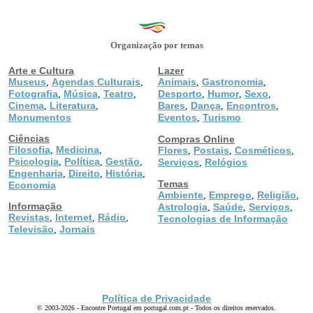
Organização por temas
Arte e Cultura
Lazer
Museus
Agendas Culturais
Animais
Gastronomia
,
,
,
,
Fotografia
Música
Teatro
Desporto
Humor
Sexo
,
,
,
,
,
,
Cinema
Literatura
Bares
Dança
Encontros
,
,
,
,
,
Monumentos
Eventos
Turismo
,
Ciências
Compras Online
Filosofia
Medicina
,
,
Flores
Postais
Cosméticos
,
,
,
Psicologia
Política
Gestão
,
,
,
Serviços
Relógios
,
Engenharia
Direito
História
,
,
,
Temas
Economia
Ambiente
Emprego
Religião
,
,
,
Informação
Astrologia
Saúde
Serviços
,
,
,
Revistas
Internet
Rádio
,
,
,
Tecnologias de Informação
Televisão
Jornais
,
Política de Privacidade
© 2003-2026 - Encontre Portugal em portugal.com.pt - Todos os direitos reservados.