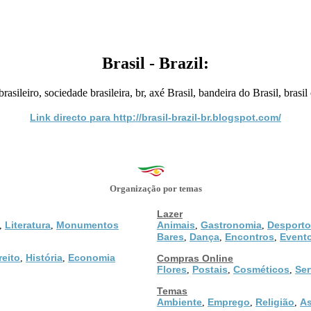
Brasil - Brazil:
brasileiro, sociedade brasileira, br, axé Brasil, bandeira do Brasil, brasil
Link directo para http://brasil-brazil-br.blogspot.com/
Organização por temas
Lazer
Literatura
Monumentos
Animais
Gastronomia
Desporto
,
,
,
,
Bares
Dança
Encontros
Event
,
,
,
reito
História
Economia
,
,
Compras Online
Flores
Postais
Cosméticos
Ser
,
,
,
Temas
Ambiente
Emprego
Religião
As
,
,
,