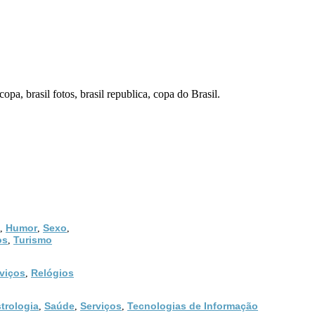
 copa, brasil fotos, brasil republica, copa do Brasil.
Humor
Sexo
,
,
,
os
Turismo
,
viços
Relógios
,
trologia
Saúde
Serviços
Tecnologias de Informação
,
,
,