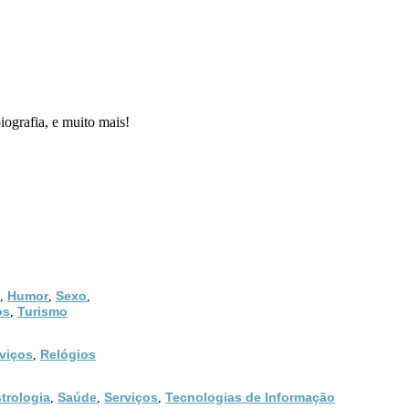
iografia, e muito mais!
Humor
Sexo
,
,
,
os
Turismo
,
viços
Relógios
,
trologia
Saúde
Serviços
Tecnologias de Informação
,
,
,