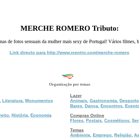
MERCHE ROMERO Tributo:
as de fotos sensuais da mulher mais sexy de Portugal! Vários filmes, b
Link directo para http://www.rcentro.com/merche-romero
Organização por temas
Lazer
Literatura
Monumentos
Animais
Gastronomia
Desporto
,
,
,
,
Bares
Dança
Encontros
Event
,
,
,
reito
História
Economia
,
,
Compras Online
Flores
Postais
Cosméticos
Ser
,
,
,
Temas
Ambiente
Emprego
Religião
As
,
,
,