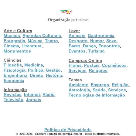
Organização por temas
Arte e Cultura
Lazer
Museus
Agendas Culturais
Animais
Gastronomia
,
,
,
,
Fotografia
Música
Teatro
Desporto
Humor
Sexo
,
,
,
,
,
,
Cinema
Literatura
Bares
Dança
Encontros
,
,
,
,
,
Monumentos
Eventos
Turismo
,
Ciências
Compras Online
Filosofia
Medicina
,
,
Flores
Postais
Cosméticos
,
,
,
Psicologia
Política
Gestão
,
,
,
Serviços
Relógios
,
Engenharia
Direito
História
,
,
,
Temas
Economia
Ambiente
Emprego
Religião
,
,
,
Informação
Astrologia
Saúde
Serviços
,
,
,
Revistas
Internet
Rádio
,
,
,
Tecnologias de Informação
Televisão
Jornais
,
Política de Privacidade
© 2003-2026 - Encontre Portugal em portugal.com.pt - Todos os direitos reservados.