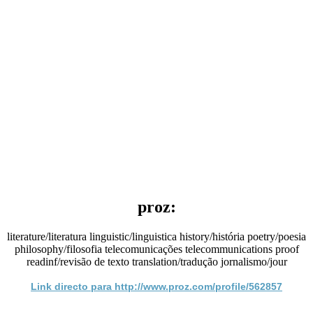
proz:
literature/literatura linguistic/linguistica history/história poetry/poesia
philosophy/filosofia telecomunicações telecommunications proof
readinf/revisão de texto translation/tradução jornalismo/jour
Link directo para http://www.proz.com/profile/562857