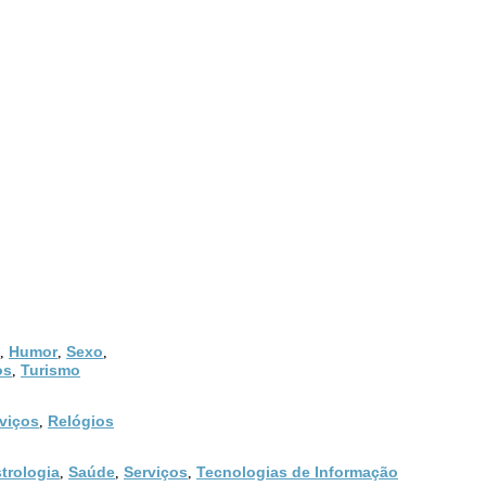
Humor
Sexo
,
,
,
os
Turismo
,
viços
Relógios
,
trologia
Saúde
Serviços
Tecnologias de Informação
,
,
,