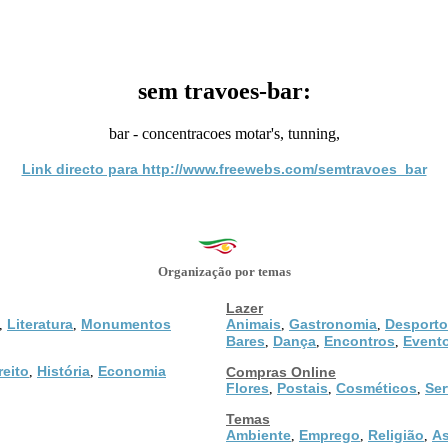
sem travoes-bar:
bar - concentracoes motar's, tunning,
Link directo para http://www.freewebs.com/semtravoes_bar
Organização por temas
Lazer
Literatura
Monumentos
Animais
Gastronomia
Desporto
,
,
,
,
Bares
Dança
Encontros
Event
,
,
,
reito
História
Economia
,
,
Compras Online
Flores
Postais
Cosméticos
Ser
,
,
,
Temas
Ambiente
Emprego
Religião
As
,
,
,