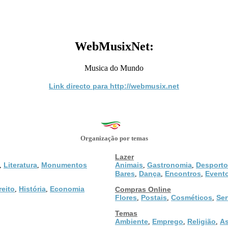
WebMusixNet:
Musica do Mundo
Link directo para http://webmusix.net
Organização por temas
Lazer
Literatura
Monumentos
Animais
Gastronomia
Desporto
,
,
,
,
Bares
Dança
Encontros
Event
,
,
,
reito
História
Economia
,
,
Compras Online
Flores
Postais
Cosméticos
Ser
,
,
,
Temas
Ambiente
Emprego
Religião
As
,
,
,