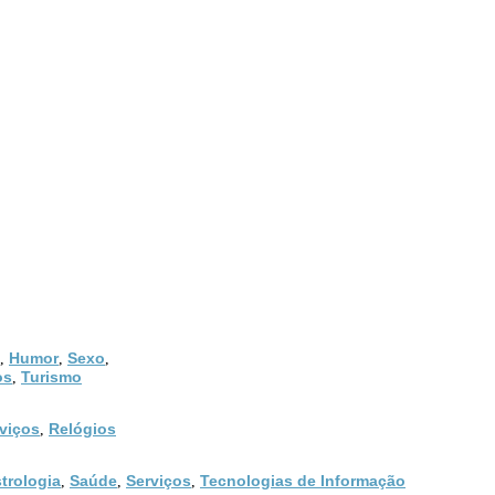
Humor
Sexo
,
,
,
os
Turismo
,
viços
Relógios
,
trologia
Saúde
Serviços
Tecnologias de Informação
,
,
,