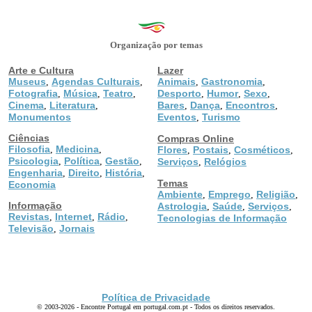
Organização por temas
Arte e Cultura
Lazer
Museus
Agendas Culturais
Animais
Gastronomia
,
,
,
,
Fotografia
Música
Teatro
Desporto
Humor
Sexo
,
,
,
,
,
,
Cinema
Literatura
Bares
Dança
Encontros
,
,
,
,
,
Monumentos
Eventos
Turismo
,
Ciências
Compras Online
Filosofia
Medicina
,
,
Flores
Postais
Cosméticos
,
,
,
Psicologia
Política
Gestão
,
,
,
Serviços
Relógios
,
Engenharia
Direito
História
,
,
,
Temas
Economia
Ambiente
Emprego
Religião
,
,
,
Informação
Astrologia
Saúde
Serviços
,
,
,
Revistas
Internet
Rádio
,
,
,
Tecnologias de Informação
Televisão
Jornais
,
Política de Privacidade
© 2003-2026 - Encontre Portugal em portugal.com.pt - Todos os direitos reservados.