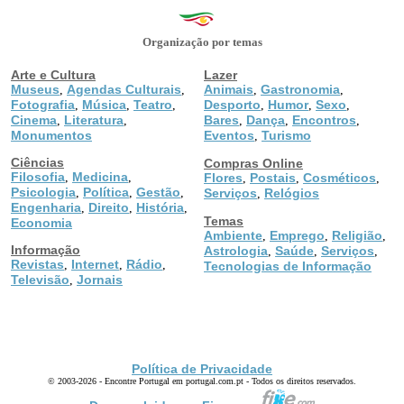
Organização por temas
Arte e Cultura
Lazer
Museus
Agendas Culturais
Animais
Gastronomia
,
,
,
,
Fotografia
Música
Teatro
Desporto
Humor
Sexo
,
,
,
,
,
,
Cinema
Literatura
Bares
Dança
Encontros
,
,
,
,
,
Monumentos
Eventos
Turismo
,
Ciências
Compras Online
Filosofia
Medicina
,
,
Flores
Postais
Cosméticos
,
,
,
Psicologia
Política
Gestão
,
,
,
Serviços
Relógios
,
Engenharia
Direito
História
,
,
,
Temas
Economia
Ambiente
Emprego
Religião
,
,
,
Informação
Astrologia
Saúde
Serviços
,
,
,
Revistas
Internet
Rádio
,
,
,
Tecnologias de Informação
Televisão
Jornais
,
Política de Privacidade
© 2003-2026 - Encontre Portugal em portugal.com.pt - Todos os direitos reservados.