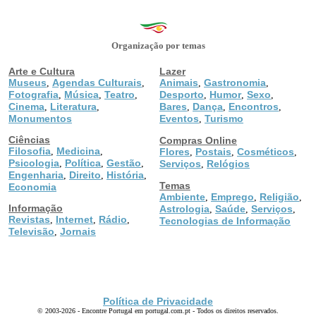
Organização por temas
Arte e Cultura
Lazer
Museus
Agendas Culturais
Animais
Gastronomia
,
,
,
,
Fotografia
Música
Teatro
Desporto
Humor
Sexo
,
,
,
,
,
,
Cinema
Literatura
Bares
Dança
Encontros
,
,
,
,
,
Monumentos
Eventos
Turismo
,
Ciências
Compras Online
Filosofia
Medicina
,
,
Flores
Postais
Cosméticos
,
,
,
Psicologia
Política
Gestão
,
,
,
Serviços
Relógios
,
Engenharia
Direito
História
,
,
,
Temas
Economia
Ambiente
Emprego
Religião
,
,
,
Informação
Astrologia
Saúde
Serviços
,
,
,
Revistas
Internet
Rádio
,
,
,
Tecnologias de Informação
Televisão
Jornais
,
Política de Privacidade
© 2003-2026 - Encontre Portugal em portugal.com.pt - Todos os direitos reservados.