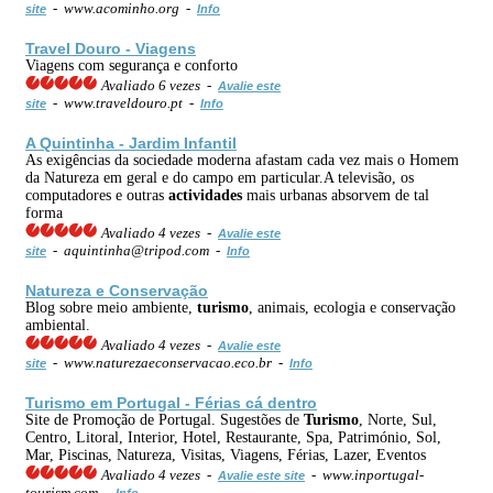
- www.acominho.org -
site
Info
Travel Douro - Viagens
Viagens com segurança e conforto
Avaliado 6 vezes -
Avalie este
- www.traveldouro.pt -
site
Info
A Quintinha - Jardim Infantil
As exigências da sociedade moderna afastam cada vez mais o Homem
da Natureza em geral e do campo em particular.A televisão, os
computadores e outras
actividades
mais urbanas absorvem de tal
forma
Avaliado 4 vezes -
Avalie este
- aquintinha@tripod.com -
site
Info
Natureza e Conservação
Blog sobre meio ambiente,
turismo
, animais, ecologia e conservação
ambiental.
Avaliado 4 vezes -
Avalie este
- www.naturezaeconservacao.eco.br -
site
Info
Turismo
em Portugal - Férias cá dentro
Site de Promoção de Portugal. Sugestões de
Turismo
, Norte, Sul,
Centro, Litoral, Interior, Hotel, Restaurante, Spa, Património, Sol,
Mar, Piscinas, Natureza, Visitas, Viagens, Férias, Lazer, Eventos
Avaliado 4 vezes -
- www.inportugal-
Avalie este site
tourism.com -
Info