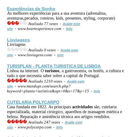
Experiências de Sonho
As melhores experiências para a sua aventura (adrenalina,
aventuras,pecados, roteiros, kids, presentes, styling, corporate)
Avaliado 77 vezes -
Avalie este
- www.heartexperience.com -
site
Info
Lisviagens
Lisviagens
Avaliado 0 vezes -
Avalie este
- www.lisviagens.com/ -
site
Info
TURISPLAN - PLANTA TURISTICA DE LISBOA
Lisboa na internet. O
turismo
, a gastronomia, os hotéis, a cultura e
tudo o que necessita saber sobre a capital de Portugal.
Avaliado 1210 vezes -
Avalie este
- www.mundopt.com/search.php?
site
keyword=planta+turistica&opt=0&x=17&y=15 -
Info
CUTELARIA POLYCARPO
Casa fundada em 1822. As principais
actividades
são, cutelaria
especializada, material cirúrgico, aparelhos de massagem estética e
beleza. Reparação e assistência técnica aos artigos vendidos.
Avaliado 247 vezes -
Avalie este
- www.polycarpo.com -
site
Info