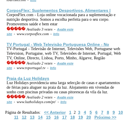
CorposFlex: Suplementos Desportivos, Alimentares |
CorposFlex.com - Loja online vocacionada para a suplementação e
nutrição desportiva. Somos a escolha perfeita para o seu corpo.
Promovemos saúde e bem estar
Avaliado 3 vezes -
Avalie este
- www.corposflex.com -
site
Info
TV Portugal - Web Televisão Portuguesa Online - No
TV-Portugal - Televisão de Internet, Televisões Web, Portuguese web
Television, Portugaise, web TV, Televisões de Internet, Portugal, Web
TV, Online, Directo, Lisboa, Porto, Minho, Algarve, Região
Avaliado 2 vezes -
Avalie este
- www.tvportugal.tv -
site
Info
Praia da Luz Holidays
Luz Holidays providencia uma larga selecção de casas e apartamentos
de férias para aluguer na praia da luz. Alojamento em vivendas de
sonho com piscinas privadas ou casas pitorescas da vila da luz.
Avaliado 2 vezes -
Avalie este
- www.luzholidays.com/pt/ -
site
Info
<< Anterior
1
3
4
5
6
7
8
9
10
Página de Resultados:
2
11
12
13
14
15
16
17
18
19
20
Próximo >>