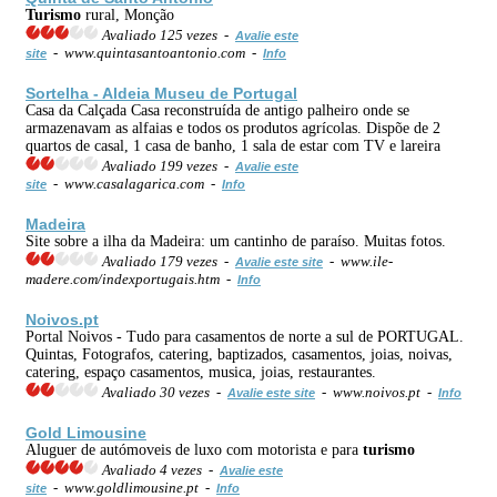
Turismo
rural, Monção
Avaliado 125 vezes -
Avalie este
- www.quintasantoantonio.com -
site
Info
Sortelha - Aldeia Museu de Portugal
Casa da Calçada Casa reconstruída de antigo palheiro onde se
armazenavam as alfaias e todos os produtos agrícolas. Dispõe de 2
quartos de casal, 1 casa de banho, 1 sala de estar com TV e lareira
Avaliado 199 vezes -
Avalie este
- www.casalagarica.com -
site
Info
Madeira
Site sobre a ilha da Madeira: um cantinho de paraíso. Muitas fotos.
Avaliado 179 vezes -
- www.ile-
Avalie este site
madere.com/indexportugais.htm -
Info
Noivos.pt
Portal Noivos - Tudo para casamentos de norte a sul de PORTUGAL.
Quintas, Fotografos, catering, baptizados, casamentos, joias, noivas,
catering, espaço casamentos, musica, joias, restaurantes.
Avaliado 30 vezes -
- www.noivos.pt -
Avalie este site
Info
Gold Limousine
Aluguer de autómoveis de luxo com motorista e para
turismo
Avaliado 4 vezes -
Avalie este
- www.goldlimousine.pt -
site
Info