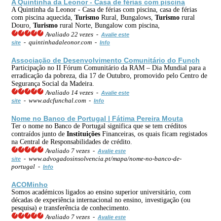
A Quintinha da Leonor - Casa de férias com piscina
A Quintinha da Leonor - Casa de férias com piscina, casa de férias
com piscina aquecida,
Turismo
Rural, Bungalows,
Turismo
rural
Douro,
Turismo
rural Norte, Bungalow com piscina,
Avaliado 22 vezes -
Avalie este
- quintinhadaleonor.com -
site
Info
Associação de Desenvolvimento Comunitário do Funch
Participação no II Fórum Comunitário da RAM – Dia Mundial para a
erradicação da pobreza, dia 17 de Outubro, promovido pelo Centro de
Segurança Social da Madeira.
Avaliado 14 vezes -
Avalie este
- www.adcfunchal.com -
site
Info
Nome no Banco de Portugal | Fátima Pereira Mouta
Ter o nome no Banco de Portugal significa que se tem créditos
contraídos junto de
Instituições
Financeiras, os quais ficam registados
na Central de Responsabilidades de crédito.
Avaliado 7 vezes -
Avalie este
- www.advogadosinsolvencia.pt/mapa/nome-no-banco-de-
site
portugal -
Info
ACOMinho
Somos académicos ligados ao ensino superior universitário, com
décadas de experiência internacional no ensino, investigação (ou
pesquisa) e transferência de conhecimento.
Avaliado 7 vezes -
Avalie este