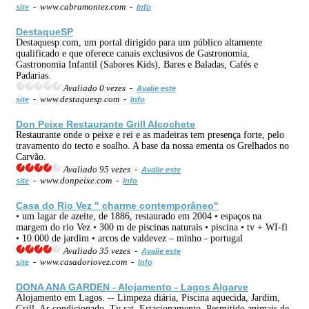
- www.cabramontez.com -
site
Info
DestaqueSP
Destaquesp.com, um portal dirigido para um público altamente
qualificado e que oferece canais exclusivos de Gastronomia,
Gastronomia Infantil (Sabores Kids), Bares e Baladas, Cafés e
Padarias.
Avaliado 0 vezes -
Avalie este
- www.destaquesp.com -
site
Info
Don Peixe Restaurante Grill Alcochete
Restaurante onde o peixe e rei e as madeiras tem presença forte, pelo
travamento do tecto e soalho. A base da nossa ementa os Grelhados no
Carvão.
Avaliado 95 vezes -
Avalie este
- www.donpeixe.com -
site
Info
Casa do Rio Vez " charme contemporâneo"
• um lagar de azeite, de 1886, restaurado em 2004 • espaços na
margem do rio Vez • 300 m de piscinas naturais • piscina • tv + WI-fi
• 10.000 de jardim • arcos de valdevez – minho - portugal
Avaliado 35 vezes -
Avalie este
- www.casadoriovez.com -
site
Info
DONA ANA GARDEN - Alojamento - Lagos Algarve
Alojamento em Lagos. -- Limpeza diária, Piscina aquecida, Jardim,
Grill, Ar condicionado, Tv sat, Estacionamento, Permitido animais de