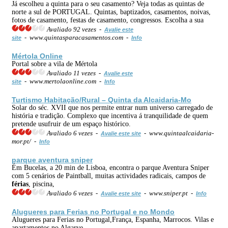
Já escolheu a quinta para o seu casamento? Veja todas as quintas de
norte a sul de PORTUGAL. Quintas, baptizados, casamentos, noivas,
fotos de casamento, festas de casamento, congressos. Escolha a sua
Avaliado 92 vezes -
Avalie este
- www.quintasparacasamentos.com -
site
Info
Mértola Online
Portal sobre a vila de Mértola
Avaliado 11 vezes -
Avalie este
- www.mertolaonline.com -
site
Info
Turtismo Habitação/Rural – Quinta da Alcaidaria-Mo
Solar do séc. XVII que nos permite entrar num universo carregado de
história e tradição. Complexo que incentiva á tranquilidade de quem
pretende usufruir de um espaço histórico.
Avaliado 6 vezes -
- www.quintaalcaidaria-
Avalie este site
mor.pt/ -
Info
parque aventura sniper
Ém Bucelas, a 20 min de Lisboa, encontra o parque Aventura Sniper
com 5 cenários de Paintball, muitas actividades radicais, campos de
férias
, piscina,
Avaliado 6 vezes -
- www.sniper.pt -
Avalie este site
Info
Alugueres para Ferias no Portugal e no Mondo
Alugueres para Ferias no Portugal,França, Espanha, Marrocos. Vilas e
apartamentos no Algarve.