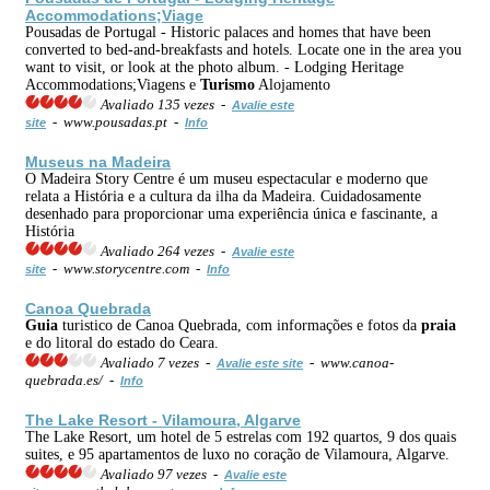
Accommodations;Viage
Pousadas de Portugal - Historic palaces and homes that have been
converted to bed-and-breakfasts and hotels. Locate one in the area you
want to visit, or look at the photo album. - Lodging Heritage
Accommodations;Viagens e
Turismo
Alojamento
Avaliado 135 vezes -
Avalie este
- www.pousadas.pt -
site
Info
Museus na Madeira
O Madeira Story Centre é um museu espectacular e moderno que
relata a História e a cultura da ilha da Madeira. Cuidadosamente
desenhado para proporcionar uma experiência única e fascinante, a
História
Avaliado 264 vezes -
Avalie este
- www.storycentre.com -
site
Info
Canoa Quebrada
Guia
turistico de Canoa Quebrada, com informações e fotos da
praia
e do litoral do estado do Ceara.
Avaliado 7 vezes -
- www.canoa-
Avalie este site
quebrada.es/ -
Info
The Lake Resort - Vilamoura, Algarve
The Lake Resort, um hotel de 5 estrelas com 192 quartos, 9 dos quais
suites, e 95 apartamentos de luxo no coração de Vilamoura, Algarve.
Avaliado 97 vezes -
Avalie este