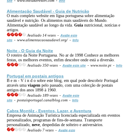
- www.thelakeresort.com -
site
Info
Alimentação Saudável -
Guia
de Nutrição
O mais completo website em lígua portuguesa sobre alimentação
saudável e nutrição. Os alimentos mais saudáveis do Mundo.
Alimentação saudável ao longo da vida.
Guia
nutricional, notícias e
artigos.
Avaliado 14 vezes -
Avalie este
- www.alimentacaosaudavel.org/ -
site
Info
Noite - O
Guia
da Noite
O roteiro da Noite Portuguesa. No ar de 1998 Conhece as melhores
festas, os melhores eventos, enfim descobre onde está a diversão.
Avaliado 350 vezes -
- www.noite.pt -
Avalie este site
Info
Portugal em postais antigos
B e m - V i n d o sobre este blog, em qual pode descobrir Portugal
através uma
viagem
pelo passado, com uma colecção de postais
antigos dos anos 1898 à 1960.
Avaliado 189 vezes -
Avalie este
- postaisportugal.canalblog.com -
site
Info
Cabra Montêz - Eventos, Lazer, e Aventura
Empresa de Animação Turística licenciada especializada em eventos
personalizados, programas de fins-de-semana. Transporte
personalizado,
neve
, despedidas de solteiro e aniversários.
Avaliado 7 vezes -
Avalie este