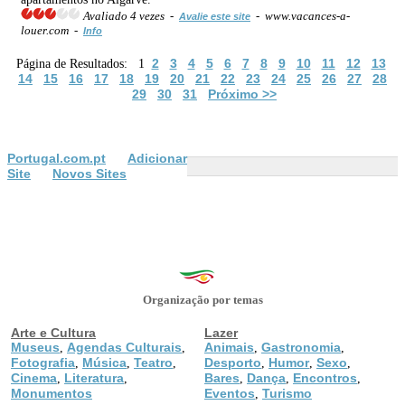
Avaliado 4 vezes -
- www.vacances-a-
Avalie este site
louer.com -
Info
2
3
4
5
6
7
8
9
10
11
12
13
Página de Resultados: 1
14
15
16
17
18
19
20
21
22
23
24
25
26
27
28
29
30
31
Próximo >>
Portugal.com.pt
Adicionar
Site
Novos Sites
Organização por temas
Arte e Cultura
Lazer
Museus
Agendas Culturais
Animais
Gastronomia
,
,
,
,
Fotografia
Música
Teatro
Desporto
Humor
Sexo
,
,
,
,
,
,
Cinema
Literatura
Bares
Dança
Encontros
,
,
,
,
,
Monumentos
Eventos
Turismo
,