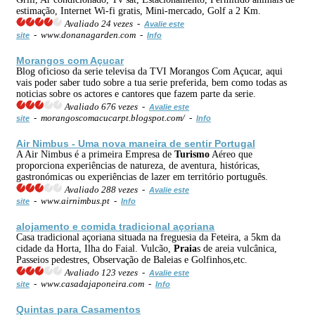
estimação, Internet Wi-fi gratis, Mini-mercado, Golf a 2 Km.
Avaliado 24 vezes -
Avalie este
- www.donanagarden.com -
site
Info
Morangos com Açucar
Blog oficioso da serie televisa da TVI Morangos Com Açucar, aqui
vais poder saber tudo sobre a tua serie preferida, bem como todas as
noticias sobre os actores e cantores que fazem parte da serie.
Avaliado 676 vezes -
Avalie este
- morangoscomacucarpt.blogspot.com/ -
site
Info
Air Nimbus - Uma nova maneira de sentir Portugal
A Air Nimbus é a primeira Empresa de
Turismo
Aéreo que
proporciona experiências de natureza, de aventura, históricas,
gastronómicas ou experiências de lazer em território português.
Avaliado 288 vezes -
Avalie este
- www.airnimbus.pt -
site
Info
alojamento e comida tradicional açoriana
Casa tradicional açoriana situada na freguesia da Feteira, a 5km da
cidade da Horta, Ilha do Faial. Vulcão,
Praia
s de areia vulcânica,
Passeios pedestres, Observação de Baleias e Golfinhos,etc.
Avaliado 123 vezes -
Avalie este
- www.casadajaponeira.com -
site
Info
Quintas para Casamentos