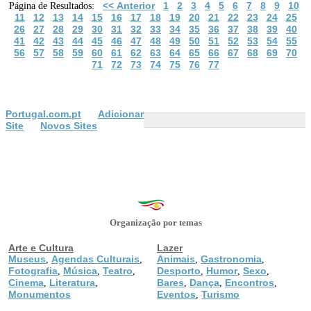
<< Anterior
1
2
3
4
5
6
7
8
9
10
Página de Resultados:
11
12
13
14
15
16
17
18
19
20
21
22
23
24
25
26
27
28
29
30
31
32
33
34
35
36
37
38
39
40
41
42
43
44
45
46
47
48
49
50
51
52
53
54
55
56
57
58
59
60
61
62
63
64
65
66
67
68
69
70
71
72
73
74
75
76
77
Portugal.com.pt
Adicionar
Site
Novos Sites
Organização por temas
Arte e Cultura
Lazer
Museus
Agendas Culturais
Animais
Gastronomia
,
,
,
,
Fotografia
Música
Teatro
Desporto
Humor
Sexo
,
,
,
,
,
,
Cinema
Literatura
Bares
Dança
Encontros
,
,
,
,
,
Monumentos
Eventos
Turismo
,