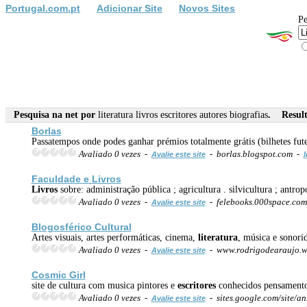
Portugal.com.pt
Adicionar Site
Novos Sites
Pe
Pesquisa na net por
literatura livros escritores autores biografias
. Result
Borlas
Passatempos onde podes ganhar prémios totalmente grátis (bilhetes fut
Avaliado 0 vezes -
- borlas.blogspot.com -
Avalie este site
I
Faculdade e
Livros
Livros
sobre: administração pública ; agricultura . silvicultura ; antropo
Avaliado 0 vezes -
- felebooks.000space.co
Avalie este site
Blogosférico Cultural
Artes visuais, artes performáticas, cinema,
literatura
, música e sonorid
Avaliado 0 vezes -
- www.rodrigodearaujo.w
Avalie este site
Cosmic Girl
site de cultura com musica pintores e
escritores
conhecidos pensamento
Avaliado 0 vezes -
- sites.google.com/site/an
Avalie este site