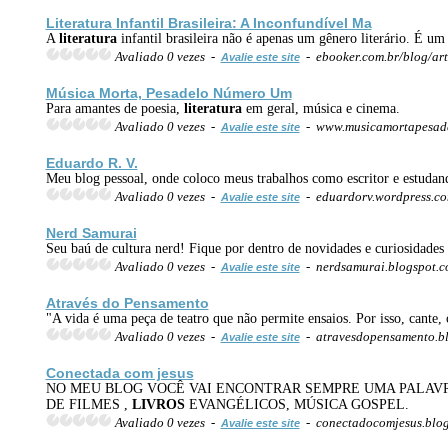
Literatura
Infantil Brasileira: A Inconfundível Ma
A
literatura
infantil brasileira não é apenas um gênero literário. É um
Avaliado 0 vezes -
- ebooker.com.br/blog/arti
Avalie este site
Música Morta, Pesadelo Número Um
Para amantes de poesia,
literatura
em geral, música e cinema.
Avaliado 0 vezes -
- www.musicamortapesade
Avalie este site
Eduardo R. V.
Meu blog pessoal, onde coloco meus trabalhos como escritor e estudan
Avaliado 0 vezes -
- eduardorv.wordpress.c
Avalie este site
Nerd Samurai
Seu baú de cultura nerd! Fique por dentro de novidades e curiosidades
Avaliado 0 vezes -
- nerdsamurai.blogspot.
Avalie este site
Através do Pensamento
"A vida é uma peça de teatro que não permite ensaios. Por isso, cante, 
Avaliado 0 vezes -
- atravesdopensamento.b
Avalie este site
Conectada com jesus
NO MEU BLOG VOCÊ VAI ENCONTRAR SEMPRE UMA PALAVR
DE FILMES ,
LIVROS
EVANGÉLICOS, MÚSICA GOSPEL.
Avaliado 0 vezes -
- conectadocomjesus.blo
Avalie este site