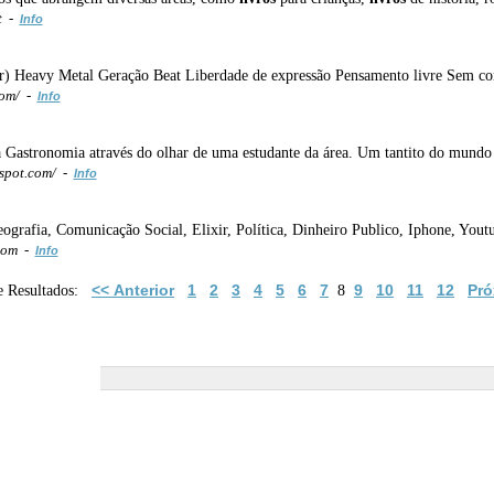
t -
Info
ar) Heavy Metal Geração Beat Liberdade de expressão Pensamento livre Sem c
com/ -
Info
 Gastronomia através do olhar de uma estudante da área. Um tantito do mund
spot.com/ -
Info
eografia, Comunicação Social, Elixir, Política, Dinheiro Publico, Iphone, Youtu
.com -
Info
<< Anterior
1
2
3
4
5
6
7
9
10
11
12
Pró
e Resultados:
8