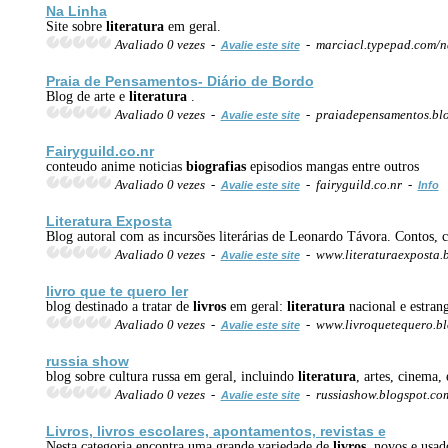
Na Linha
Site sobre
literatura
em geral.
Avaliado 0 vezes -
- marciacl.typepad.com/n
Avalie este site
Praia de Pensamentos- Diário de Bordo
Blog de arte e
literatura
.
Avaliado 0 vezes -
- praiadepensamentos.bl
Avalie este site
Fairyguild.co.nr
conteudo anime noticias
biografias
episodios mangas entre outros
Avaliado 0 vezes -
- fairyguild.co.nr -
Avalie este site
Info
Literatura
Exposta
Blog autoral com as incursões literárias de Leonardo Távora. Contos, c
Avaliado 0 vezes -
- www.literaturaexposta.
Avalie este site
livro que te quero ler
blog destinado a tratar de
livros
em geral:
literatura
nacional e estran
Avaliado 0 vezes -
- www.livroquetequero.b
Avalie este site
russia show
blog sobre cultura russa em geral, incluindo
literatura
, artes, cinema, 
Avaliado 0 vezes -
- russiashow.blogspot.co
Avalie este site
Livros
,
livros
escolares, apontamentos, revistas e
Nesta categoria encontra uma grande variedade de
livros
, novos e usa