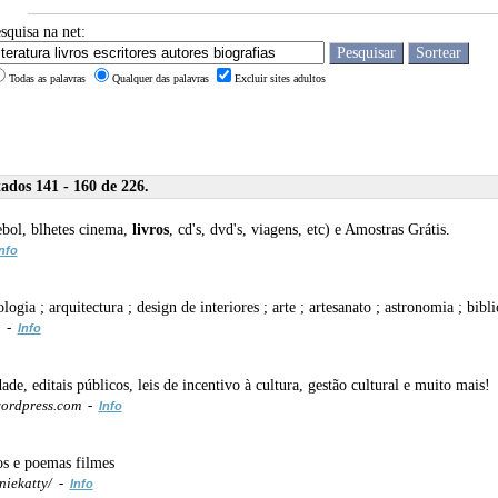
squisa na net:
Todas as palavras
Qualquer das palavras
Excluir sites adultos
ados 141 - 160 de 226.
ebol, blhetes cinema,
livros
, cd's, dvd's, viagens, etc) e Amostras Grátis.
nfo
logia ; arquitectura ; design de interiores ; arte ; artesanato ; astronomia ; bibl
m -
Info
ade, editais públicos, leis de incentivo à cultura, gestão cultural e muito mais!
ordpress.com -
Info
s e poemas filmes
niekatty/ -
Info