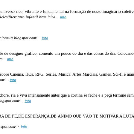
 universo rico, vibrante e fundamental na formação de nosso imaginário coletiv
cles/literatura-infantil-brasileira -
Info
lonrum.blogspot.com/ -
Info
de de designer gráfico, comento um pouco do dia e das coisas do dia. Colocand
om -
Info
 sobre Cinema, HQs, RPG, Series, Musica, Artes Marciais, Games, Sci-fi e mais
com/ -
Info
chore, ria e viva intensamente antes que a cortina se feche e a peça termine se
logspot.com/ -
Info
A DE FÉ,DE ESPERANÇA,DE ÂNIMO QUE VÃO TE MOTIVAR A LUT
gspot.com/ -
Info