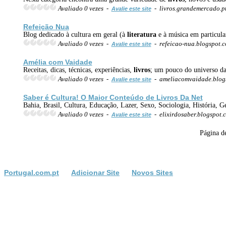
Avaliado 0 vezes -
- livros.grandemercado.p
Avalie este site
Refeição Nua
Blog dedicado à cultura em geral (à
literatura
e à música em particul
Avaliado 0 vezes -
- refeicao-nua.blogspot.
Avalie este site
Amélia com Vaidade
Receitas, dicas, técnicas, experiências,
livros
; um pouco do universo da
Avaliado 0 vezes -
- ameliacomvaidade.blog
Avalie este site
Saber é Cultura! O Maior Conteúdo de
Livros
Da Net
Bahia, Brasil, Cultura, Educação, Lazer, Sexo, Sociologia, História, G
Avaliado 0 vezes -
- elixirdosaber.blogspot
Avalie este site
Página d
Portugal.com.pt
Adicionar Site
Novos Sites