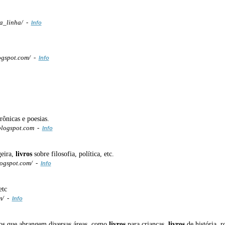
a_linha/ -
Info
ogspot.com/ -
Info
rônicas e poesias.
blogspot.com -
Info
geira,
livros
sobre filosofia, política, etc.
logspot.com/ -
Info
etc
m/ -
Info
dos que abrangem diversas áreas, como
livros
para crianças,
livros
de história, 