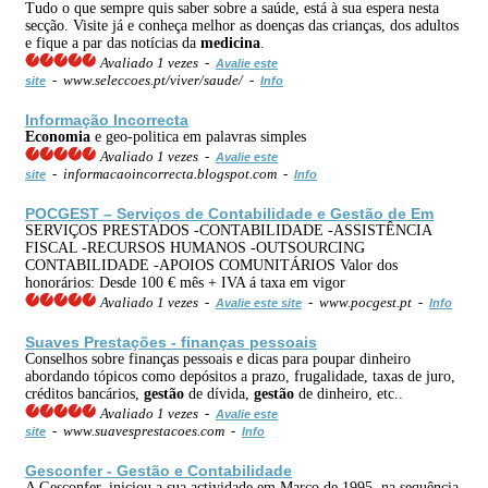
Tudo o que sempre quis saber sobre a saúde, está à sua espera nesta
secção. Visite já e conheça melhor as doenças das crianças, dos adultos
e fique a par das notícias da
medicina
.
Avaliado 1 vezes -
Avalie este
- www.seleccoes.pt/viver/saude/ -
site
Info
Informação Incorrecta
Economia
e geo-politica em palavras simples
Avaliado 1 vezes -
Avalie este
- informacaoincorrecta.blogspot.com -
site
Info
POCGEST – Serviços de Contabilidade e
Gestão
de Em
SERVIÇOS PRESTADOS -CONTABILIDADE -ASSISTÊNCIA
FISCAL -RECURSOS HUMANOS -OUTSOURCING
CONTABILIDADE -APOIOS COMUNITÁRIOS Valor dos
honorários: Desde 100 € mês + IVA á taxa em vigor
Avaliado 1 vezes -
- www.pocgest.pt -
Avalie este site
Info
Suaves Prestações - finanças pessoais
Conselhos sobre finanças pessoais e dicas para poupar dinheiro
abordando tópicos como depósitos a prazo, frugalidade, taxas de juro,
créditos bancários,
gestão
de dívida,
gestão
de dinheiro, etc..
Avaliado 1 vezes -
Avalie este
- www.suavesprestacoes.com -
site
Info
Gesconfer -
Gestão
e Contabilidade
A Gesconfer, iniciou a sua actividade em Março de 1995, na sequência