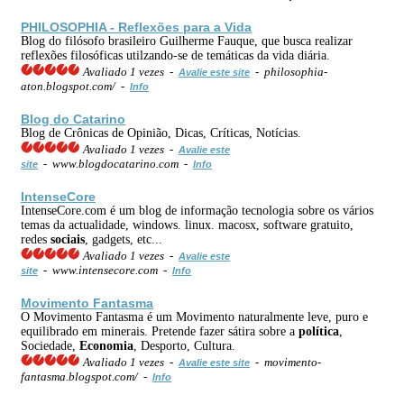
PHILOSOPHIA - Reflexões para a Vida
Blog do filósofo brasileiro Guilherme Fauque, que busca realizar
reflexões filosóficas utilzando-se de temáticas da vida diária.
Avaliado 1 vezes -
- philosophia-
Avalie este site
aton.blogspot.com/ -
Info
Blog do Catarino
Blog de Crônicas de Opinião, Dicas, Críticas, Notícias.
Avaliado 1 vezes -
Avalie este
- www.blogdocatarino.com -
site
Info
IntenseCore
IntenseCore.com é um blog de informação tecnologia sobre os vários
temas da actualidade, windows. linux. macosx, software gratuito,
redes
sociais
, gadgets, etc...
Avaliado 1 vezes -
Avalie este
- www.intensecore.com -
site
Info
Movimento Fantasma
O Movimento Fantasma é um Movimento naturalmente leve, puro e
equilibrado em minerais. Pretende fazer sátira sobre a
política
,
Sociedade,
Economia
, Desporto, Cultura.
Avaliado 1 vezes -
- movimento-
Avalie este site
fantasma.blogspot.com/ -
Info