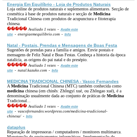
Energia Em Equilíbrio - Loja de Produtos Naturais
Loja online de produtos naturais e suplementos alimentares. Secção de
cosmética à base de produtos naturais e secção de
Medicina
Tradicional Chinesa com produtos de acupunctura e fitoterapia
chinesa.
Avaliado 1 vezes -
Avalie este
- energiaemequilibrio.com -
site
Info
Natal - Postais, Prendas e Mensagens de Boas Festa
Sugestões de prendas para a familia e amigos. Envie postais e
mensagens de Feliz Natal e Boas Festas. Conheça a historia da época
natalícia, as origens do pai natal e do presépio.
Avaliado 1 vezes -
Avalie este
- natal.kazuko.com -
site
Info
MEDICINA
TRADICIONAL CHINESA - Vasco Fernandes
A
Medicina
Tradicional Chinesa (MTC) também conhecida como
medicina
chinesa (em chinês: Zhõngyí xué, ou Zhõngao xué), é a
denominação usualmente dada ao conjunto de práticas de
Medicina
Tradicional...
Avaliado 1 vezes -
Avalie este
- vascofernandes.wordpress.com/medicina-tradicional-
site
chinesa/ -
Info
dataplus
Reparação de impressoras / computadores / monitores multimarca.
Manutenção de equipamentos informáticos. Implementação de