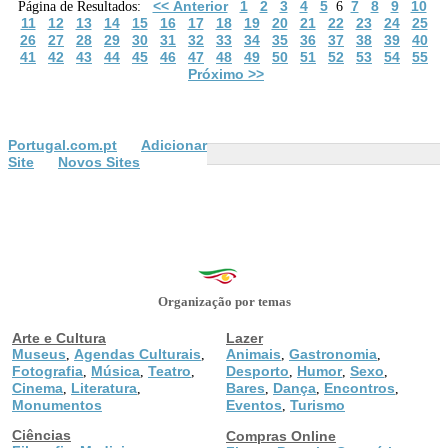
<< Anterior
1
2
3
4
5
7
8
9
10
Página de Resultados:
6
11
12
13
14
15
16
17
18
19
20
21
22
23
24
25
26
27
28
29
30
31
32
33
34
35
36
37
38
39
40
41
42
43
44
45
46
47
48
49
50
51
52
53
54
55
Próximo >>
Portugal.com.pt
Adicionar
Site
Novos Sites
Organização por temas
Arte e Cultura
Lazer
Museus
Agendas Culturais
Animais
Gastronomia
,
,
,
,
Fotografia
Música
Teatro
Desporto
Humor
Sexo
,
,
,
,
,
,
Cinema
Literatura
Bares
Dança
Encontros
,
,
,
,
,
Monumentos
Eventos
Turismo
,
Ciências
Compras Online