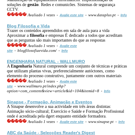
soluções de
gestão
. Redes e comunicões. Sistemas de segurança
CCTV.
Avaliado 1 vezes -
- www.dataplus.pt -
Avalie este site
Info
Blog
Filosofia
e Vida
Trazer os conteúdos apreendidos em sala de aula para a vida
Aproximar a
filosofia
e empresas É dedicado a todos que acreditam
que as perguntas são mais importantes do que as respostas
Avaliado 1 vezes -
Avalie este
- blogfilosofiaevida.com/ -
site
Info
ENGENHARIA
NATURAL - WALLMURO
A
Engenharia
Natural compreende um conjunto de técnicas e práticas
que utilizam plantas vivas, preferencialmente autóctones, como
elemento do processo construtivo, juntamente com outros materiais
Avaliado 1 vezes -
Avalie este
- www.wallmuro.pt/index.php?
site
option=com_content&view=article&id=104&itemid=8 -
Info
Sinapse - Formação, Animação e Eventos
A Sinapse desenvolve a sua actividade em três áreas distintas:
Animação sócio-cultural; Exercício e Saúde e Formação Profissional
onde é acreditada pela dgert enquanto entidade formadora.
Avaliado 1 vezes -
- www.sinapse.pt -
Avalie este site
Info
ABC da Saúde - Selecções Reader's Digest