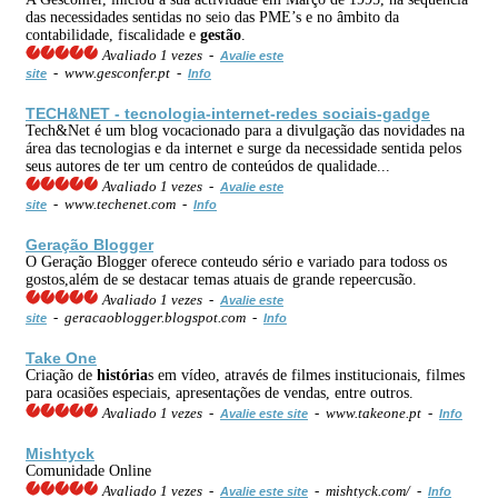
das necessidades sentidas no seio das PME’s e no âmbito da
contabilidade, fiscalidade e
gestão
.
Avaliado 1 vezes -
Avalie este
- www.gesconfer.pt -
site
Info
TECH&NET - tecnologia-internet-redes
sociais
-gadge
Tech&Net é um blog vocacionado para a divulgação das novidades na
área das tecnologias e da internet e surge da necessidade sentida pelos
seus autores de ter um centro de conteúdos de qualidade...
Avaliado 1 vezes -
Avalie este
- www.techenet.com -
site
Info
Geração Blogger
O Geração Blogger oferece conteudo sério e variado para todoss os
gostos,além de se destacar temas atuais de grande repeercusão.
Avaliado 1 vezes -
Avalie este
- geracaoblogger.blogspot.com -
site
Info
Take One
Criação de
história
s em vídeo, através de filmes institucionais, filmes
para ocasiões especiais, apresentações de vendas, entre outros.
Avaliado 1 vezes -
- www.takeone.pt -
Avalie este site
Info
Mishtyck
Comunidade Online
Avaliado 1 vezes -
- mishtyck.com/ -
Avalie este site
Info