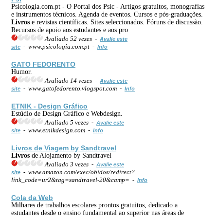
Psicologia.com.pt - O Portal dos Psic - Artigos gratuitos, monografias
e instrumentos técnicos. Agenda de eventos. Cursos e pós-graduações.
Livros
e revistas científicas. Sites seleccionados. Fóruns de discussào.
Recursos de apoio aos estudantes e aos pro
Avaliado 52 vezes -
Avalie este
- www.psicologia.com.pt -
site
Info
GATO FEDORENTO
Humor.
Avaliado 14 vezes -
Avalie este
- www.gatofedorento.vlogspot.com -
site
Info
ETNIK - Design Gráfico
Estúdio de Design Gráfico e Webdesign.
Avaliado 5 vezes -
Avalie este
- www.etnikdesign.com -
site
Info
Livros
de Viagem by Sandtravel
Livros
de Alojamento by Sandtravel
Avaliado 3 vezes -
Avalie este
- www.amazon.com/exec/obidos/redirect?
site
link_code=ur2&tag=sandtravel-20&camp= -
Info
Cola da Web
Milhares de trabalhos escolares prontos gratuitos, dedicado a
estudantes desde o ensino fundamental ao superior nas áreas de