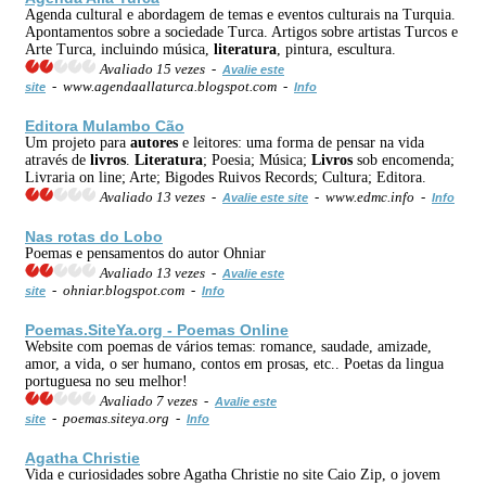
Agenda cultural e abordagem de temas e eventos culturais na Turquia.
Apontamentos sobre a sociedade Turca. Artigos sobre artistas Turcos e
Arte Turca, incluindo música,
literatura
, pintura, escultura.
Avaliado 15 vezes -
Avalie este
- www.agendaallaturca.blogspot.com -
site
Info
Editora Mulambo Cão
Um projeto para
autores
e leitores: uma forma de pensar na vida
através de
livros
.
Literatura
; Poesia; Música;
Livros
sob encomenda;
Livraria on line; Arte; Bigodes Ruivos Records; Cultura; Editora.
Avaliado 13 vezes -
- www.edmc.info -
Avalie este site
Info
Nas rotas do Lobo
Poemas e pensamentos do autor Ohniar
Avaliado 13 vezes -
Avalie este
- ohniar.blogspot.com -
site
Info
Poemas.SiteYa.org - Poemas Online
Website com poemas de vários temas: romance, saudade, amizade,
amor, a vida, o ser humano, contos em prosas, etc.. Poetas da lingua
portuguesa no seu melhor!
Avaliado 7 vezes -
Avalie este
- poemas.siteya.org -
site
Info
Agatha Christie
Vida e curiosidades sobre Agatha Christie no site Caio Zip, o jovem