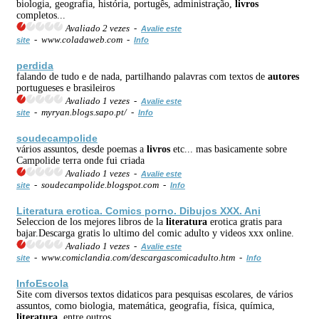
biologia, geografia, história, portugês, administração,
livros
completos...
Avaliado 2 vezes -
Avalie este
- www.coladaweb.com -
site
Info
perdida
falando de tudo e de nada, partilhando palavras com textos de
autores
portugueses e brasileiros
Avaliado 1 vezes -
Avalie este
- myryan.blogs.sapo.pt/ -
site
Info
soudecampolide
vários assuntos, desde poemas a
livros
etc... mas basicamente sobre
Campolide terra onde fui criada
Avaliado 1 vezes -
Avalie este
- soudecampolide.blogspot.com -
site
Info
Literatura
erotica. Comics porno. Dibujos XXX. Ani
Seleccion de los mejores libros de la
literatura
erotica gratis para
bajar.Descarga gratis lo ultimo del comic adulto y videos xxx online.
Avaliado 1 vezes -
Avalie este
- www.comiclandia.com/descargascomicadulto.htm -
site
Info
InfoEscola
Site com diversos textos didaticos para pesquisas escolares, de vários
assuntos, como biologia, matemática, geografia, física, química,
literatura
, entre outros.