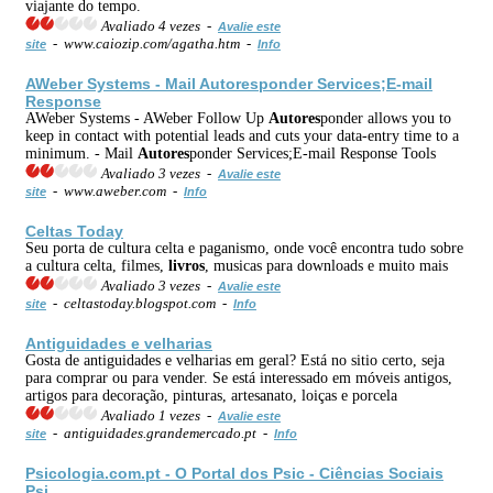
viajante do tempo.
Avaliado 4 vezes -
Avalie este
- www.caiozip.com/agatha.htm -
site
Info
AWeber Systems - Mail
Autores
ponder Services;E-mail
Response
AWeber Systems - AWeber Follow Up
Autores
ponder allows you to
keep in contact with potential leads and cuts your data-entry time to a
minimum. - Mail
Autores
ponder Services;E-mail Response Tools
Avaliado 3 vezes -
Avalie este
- www.aweber.com -
site
Info
Celtas Today
Seu porta de cultura celta e paganismo, onde você encontra tudo sobre
a cultura celta, filmes,
livros
, musicas para downloads e muito mais
Avaliado 3 vezes -
Avalie este
- celtastoday.blogspot.com -
site
Info
Antiguidades e velharias
Gosta de antiguidades e velharias em geral? Está no sitio certo, seja
para comprar ou para vender. Se está interessado em móveis antigos,
artigos para decoração, pinturas, artesanato, loiças e porcela
Avaliado 1 vezes -
Avalie este
- antiguidades.grandemercado.pt -
site
Info
Psicologia.com.pt - O Portal dos Psic - Ciências Sociais
Psi