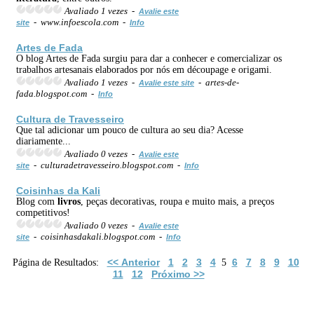
Avaliado 1 vezes -
Avalie este
- www.infoescola.com -
site
Info
Artes de Fada
O blog Artes de Fada surgiu para dar a conhecer e comercializar os
trabalhos artesanais elaborados por nós em découpage e origami.
Avaliado 1 vezes -
- artes-de-
Avalie este site
fada.blogspot.com -
Info
Cultura de Travesseiro
Que tal adicionar um pouco de cultura ao seu dia? Acesse
diariamente...
Avaliado 0 vezes -
Avalie este
- culturadetravesseiro.blogspot.com -
site
Info
Coisinhas da Kali
Blog com
livros
, peças decorativas, roupa e muito mais, a preços
competitivos!
Avaliado 0 vezes -
Avalie este
- coisinhasdakali.blogspot.com -
site
Info
<< Anterior
1
2
3
4
6
7
8
9
10
Página de Resultados:
5
11
12
Próximo >>