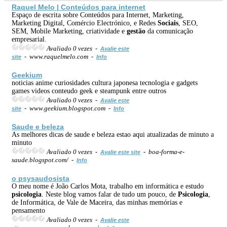
Raquel Melo | Conteúdos para internet
Espaço de escrita sobre Conteúdos para Internet, Marketing,
Marketing Digital, Comércio Electrónico, e Redes
Sociais
, SEO,
SEM, Mobile Marketing, criatividade e
gestão
da comunicação
empresarial.
Avaliado 0 vezes -
Avalie este
- www.raquelmelo.com -
site
Info
Geekium
noticias anime curiosidades cultura japonesa tecnologia e gadgets
games videos conteudo geek e steampunk entre outros
Avaliado 0 vezes -
Avalie este
- www.geekium.blogspot.com -
site
Info
Saude e beleza
As melhores dicas de saude e beleza estao aqui atualizadas de minuto a
minuto
Avaliado 0 vezes -
- boa-forma-e-
Avalie este site
saude.blogspot.com/ -
Info
o psysaudosista
O meu nome é João Carlos Mota, trabalho em informática e estudo
psicologia
. Neste blog vamos falar de tudo um pouco, de
Psicologia
,
de Informática, de Vale de Maceira, das minhas memórias e
pensamento
Avaliado 0 vezes -
Avalie este