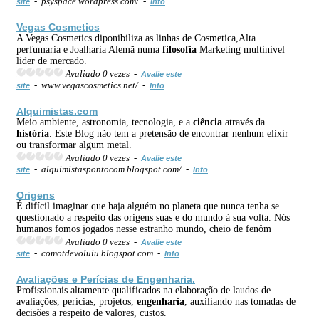
- psyspace.wordpress.com/ -
site
Info
Vegas Cosmetics
A Vegas Cosmetics diponibiliza as linhas de Cosmetica,Alta
perfumaria e Joalharia Alemã numa
filosofia
Marketing multinivel
lider de mercado.
Avaliado 0 vezes -
Avalie este
- www.vegascosmetics.net/ -
site
Info
Alquimistas.com
Meio ambiente, astronomia, tecnologia, e a
ciência
através da
história
. Este Blog não tem a pretensão de encontrar nenhum elixir
ou transformar algum metal.
Avaliado 0 vezes -
Avalie este
- alquimistaspontocom.blogspot.com/ -
site
Info
Origens
É difícil imaginar que haja alguém no planeta que nunca tenha se
questionado a respeito das origens suas e do mundo à sua volta. Nós
humanos fomos jogados nesse estranho mundo, cheio de fenôm
Avaliado 0 vezes -
Avalie este
- comotdevoluiu.blogspot.com -
site
Info
Avaliações e Perícias de
Engenharia
.
Profissionais altamente qualificados na elaboração de laudos de
avaliações, perícias, projetos,
engenharia
, auxiliando nas tomadas de
decisões a respeito de valores, custos.