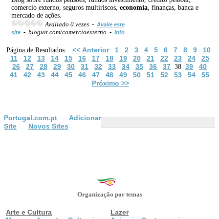
comercio externo, seguros multiriscos,
economia
, finanças, banca e
mercado de ações.
Avaliado 0 vezes -
Avalie este
- bloguit.com/comercioexterno -
site
Info
<< Anterior
1
2
3
4
5
6
7
8
9
10
Página de Resultados:
11
12
13
14
15
16
17
18
19
20
21
22
23
24
25
26
27
28
29
30
31
32
33
34
35
36
37
39
40
38
41
42
43
44
45
46
47
48
49
50
51
52
53
54
55
Próximo >>
Portugal.com.pt
Adicionar
Site
Novos Sites
Organização por temas
Arte e Cultura
Lazer