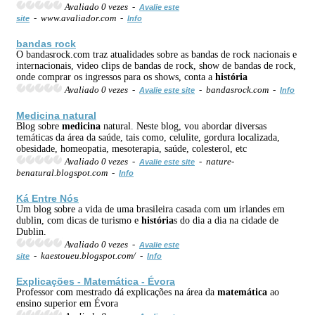
Avaliado 0 vezes -
Avalie este
- www.avaliador.com -
site
Info
bandas rock
O bandasrock.com traz atualidades sobre as bandas de rock nacionais e
internacionais, video clips de bandas de rock, show de bandas de rock,
onde comprar os ingressos para os shows, conta a
história
Avaliado 0 vezes -
- bandasrock.com -
Avalie este site
Info
Medicina
natural
Blog sobre
medicina
natural. Neste blog, vou abordar diversas
temáticas da área da saúde, tais como, celulite, gordura localizada,
obesidade, homeopatia, mesoterapia, saúde, colesterol, etc
Avaliado 0 vezes -
- nature-
Avalie este site
benatural.blogspot.com -
Info
Ká Entre Nós
Um blog sobre a vida de uma brasileira casada com um irlandes em
dublin, com dicas de turismo e
história
s do dia a dia na cidade de
Dublin.
Avaliado 0 vezes -
Avalie este
- kaestoueu.blogspot.com/ -
site
Info
Explicações -
Matemática
- Évora
Professor com mestrado dá explicações na área da
matemática
ao
ensino superior em Évora