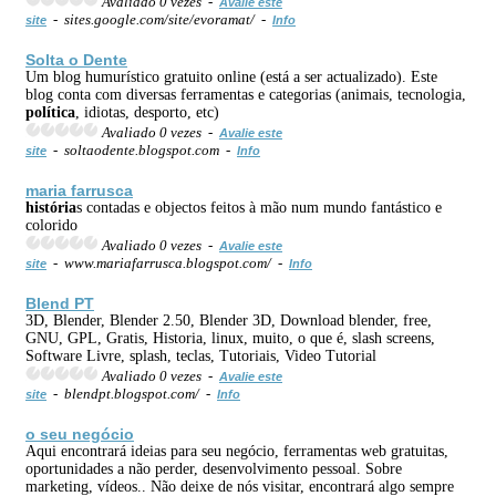
Avaliado 0 vezes -
Avalie este
- sites.google.com/site/evoramat/ -
site
Info
Solta o Dente
Um blog humurístico gratuito online (está a ser actualizado). Este
blog conta com diversas ferramentas e categorias (animais, tecnologia,
política
, idiotas, desporto, etc)
Avaliado 0 vezes -
Avalie este
- soltaodente.blogspot.com -
site
Info
maria farrusca
história
s contadas e objectos feitos à mão num mundo fantástico e
colorido
Avaliado 0 vezes -
Avalie este
- www.mariafarrusca.blogspot.com/ -
site
Info
Blend PT
3D, Blender, Blender 2.50, Blender 3D, Download blender, free,
GNU, GPL, Gratis, Historia, linux, muito, o que é, slash screens,
Software Livre, splash, teclas, Tutoriais, Video Tutorial
Avaliado 0 vezes -
Avalie este
- blendpt.blogspot.com/ -
site
Info
o seu negócio
Aqui encontrará ideias para seu negócio, ferramentas web gratuitas,
oportunidades a não perder, desenvolvimento pessoal. Sobre
marketing, vídeos.. Não deixe de nós visitar, encontrará algo sempre