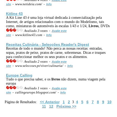
- www.netideia.com/ -
site
Info
Kitline 43
A Kit Line 43 é uma loja virtual dedicada à comercialização pela
Internet, de artigos relacionados com o mundo do Modelismo, tais
como, miniaturas de automóveis às escalas 1/43 e 1/24,
Livros
, DVDs
Avaliado 3 vezes -
Avalie este
- www.kitline43.com -
site
Info
Receitas Culinária - Selecções Reader's Digest
Receitas de todo o mundo! Não perca as nossas receitas: entradas,
sopas, pratos de peixe, pratos de carne, sobremesas. Dicas e truques
para confeccionar melhor os seus pratos e os alimentos.
Avaliado 2 vezes -
Avalie este
- www.seleccoes.pt/viver/culinaria/ -
site
Info
Europe Calling
Tudo o que precisa saber, e os
livros
não dizem, numa viagem pela
europa
Avaliado 1 vezes -
Avalie este
- callingeurope.blogspot.com/ -
site
Info
<< Anterior
1
2
4
5
6
7
8
9
10
Página de Resultados:
3
11
12
Próximo >>