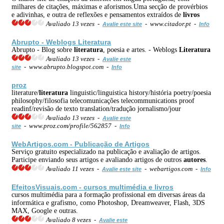
milhares de citações, máximas e aforismos.Uma secção de provérbios
e adivinhas, e outra de reflexões e pensamentos extraídos de
livros
Avaliado 13 vezes -
- www.citador.pt -
Avalie este site
Info
Abrupto - Weblogs
Literatura
Abrupto - Blog sobre
literatura
, poesia e artes. - Weblogs
Literatura
Avaliado 13 vezes -
Avalie este
- www.abrupto.blogspot.com -
site
Info
proz
literature/
literatura
linguistic/linguistica history/história poetry/poesia
philosophy/filosofia telecomunicações telecommunications proof
readinf/revisão de texto translation/tradução jornalismo/jour
Avaliado 13 vezes -
Avalie este
- www.proz.com/profile/562857 -
site
Info
WebArtigos.com - Publicação de Artigos
Serviço gratuito especializado na publicação e avaliação de artigos.
Participe enviando seus artigos e avaliando artigos de outros
autores
.
Avaliado 11 vezes -
- webartigos.com -
Avalie este site
Info
EfeitosVisuais.com - cursos multimédia e
livros
cursos multimédia para a formação profissional em diversas áreas da
informática e grafismo, como Photoshop, Dreamweaver, Flash, 3DS
MAX, Google e outras.
Avaliado 8 vezes -
Avalie este