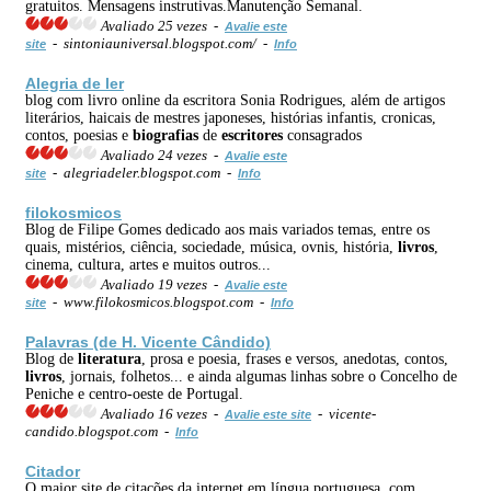
gratuitos. Mensagens instrutivas.Manutenção Semanal.
Avaliado 25 vezes -
Avalie este
- sintoniauniversal.blogspot.com/ -
site
Info
Alegria de ler
blog com livro online da escritora Sonia Rodrigues, além de artigos
literários, haicais de mestres japoneses, histórias infantis, cronicas,
contos, poesias e
biografias
de
escritores
consagrados
Avaliado 24 vezes -
Avalie este
- alegriadeler.blogspot.com -
site
Info
filokosmicos
Blog de Filipe Gomes dedicado aos mais variados temas, entre os
quais, mistérios, ciência, sociedade, música, ovnis, história,
livros
,
cinema, cultura, artes e muitos outros...
Avaliado 19 vezes -
Avalie este
- www.filokosmicos.blogspot.com -
site
Info
Palavras (de H. Vicente Cândido)
Blog de
literatura
, prosa e poesia, frases e versos, anedotas, contos,
livros
, jornais, folhetos... e ainda algumas linhas sobre o Concelho de
Peniche e centro-oeste de Portugal.
Avaliado 16 vezes -
- vicente-
Avalie este site
candido.blogspot.com -
Info
Citador
O maior site de citações da internet em língua portuguesa, com