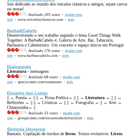
Site dedicado ao mundo dos veiculos clássicos e antigos, sejam carros
ou motas!
Avaliado 205 vezes -
Avalie este
- www.veiculosclassicos.com -
site
Info
Barba&Cabelo
Desenvolvendo o seu trabalho segundo o lema Good Things Walk
Together. A Barba&Cabelo é, Galeria de Arte, Bar, Tabacaria,
Barbearia e Cabeleireiro. Um conceito e espaço únicos em Portugal
Avaliado 176 vezes -
Avalie este
- www.barbaecabelo.com -
site
Info
Dialogando
Literatura
- mensagens
Avaliado 68 vezes -
Avalie este
- spaces.msn.com/wamsouto -
site
Info
Encanto das Letras
|| ↔ Poesia ↔ || || ↔ Prosa Poética↔ || || ↔
Literatura
↔ || || ↔
Reflexões ↔ || || ↔ Crónicas ↔ || || ↔ Fotografia ↔ || ↔ Arte ↔
Chinezzinha↔ ||
Avaliado 33 vezes -
Avalie este
- groups.msn.com/encantodasletras/join -
site
Info
Sintonia Universal
Ramatís. Copilação de trechos de
livros
. Textos evolutivos.
Livros