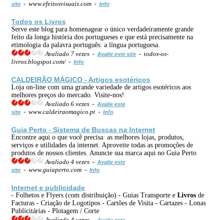
- www.efeitosvisuais.com -
site
Info
Todos os
Livros
Serve este blog para homenagear o único verdadeiramente grande
feito da longa história dos portugueses e que está precisamente na
etimologia da palavra português: a língua portuguesa.
Avaliado 7 vezes -
- todos-os-
Avalie este site
livros.blogspot.com/ -
Info
CALDEIRÃO MÁGICO - Artigos esotéricos
Loja on-line com uma grande variedade de artigos esotéricos aos
melhores preços do mercado. Visite-nos!
Avaliado 6 vezes -
Avalie este
- www.caldeiraomagico.pt -
site
Info
Guia Perto - Sistema de Buscas na Internet
Encontre aqui o que você precisa: as melhores lojas, produtos,
serviços e utilidades da internet. Aproveite todas as promoções de
produtos de nossos clientes. Anuncie sua marca aqui no Guia Perto
Avaliado 4 vezes -
Avalie este
- www.guiaperto.com -
site
Info
Internet e publicidade
- Folhetos e Flyers (com distribuição) - Guias Transporte e
Livros
de
Facturas - Criação de Logotipos - Cartões de Visita - Cartazes - Lonas
Publicitárias - Plotagem / Corte
Avaliado 4 vezes -
Avalie este