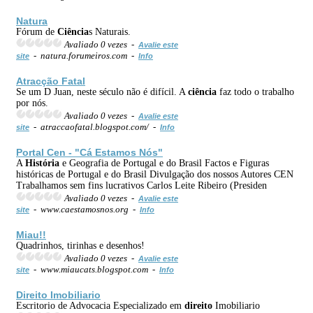
Natura
Fórum de
Ciência
s Naturais.
Avaliado 0 vezes -
Avalie este
- natura.forumeiros.com -
site
Info
Atracção Fatal
Se um D Juan, neste século não é difícil. A
ciência
faz todo o trabalho
por nós.
Avaliado 0 vezes -
Avalie este
- atraccaofatal.blogspot.com/ -
site
Info
Portal Cen - "Cá Estamos Nós"
A
História
e Geografia de Portugal e do Brasil Factos e Figuras
históricas de Portugal e do Brasil Divulgação dos nossos Autores CEN
Trabalhamos sem fins lucrativos Carlos Leite Ribeiro (Presiden
Avaliado 0 vezes -
Avalie este
- www.caestamosnos.org -
site
Info
Miau!!
Quadrinhos, tirinhas e desenhos!
Avaliado 0 vezes -
Avalie este
- www.miaucats.blogspot.com -
site
Info
Direito
Imobiliario
Escritorio de Advocacia Especializado em
direito
Imobiliario