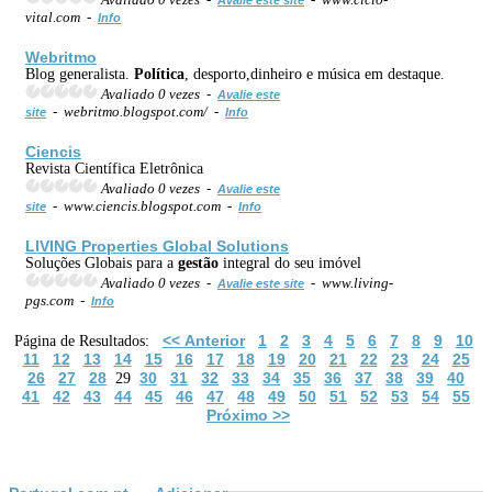
vital.com -
Info
Webritmo
Blog generalista.
Política
, desporto,dinheiro e música em destaque.
Avaliado 0 vezes -
Avalie este
- webritmo.blogspot.com/ -
site
Info
Ciencis
Revista Científica Eletrônica
Avaliado 0 vezes -
Avalie este
- www.ciencis.blogspot.com -
site
Info
LIVING Properties Global Solutions
Soluções Globais para a
gestão
integral do seu imóvel
Avaliado 0 vezes -
- www.living-
Avalie este site
pgs.com -
Info
<< Anterior
1
2
3
4
5
6
7
8
9
10
Página de Resultados:
11
12
13
14
15
16
17
18
19
20
21
22
23
24
25
26
27
28
30
31
32
33
34
35
36
37
38
39
40
29
41
42
43
44
45
46
47
48
49
50
51
52
53
54
55
Próximo >>