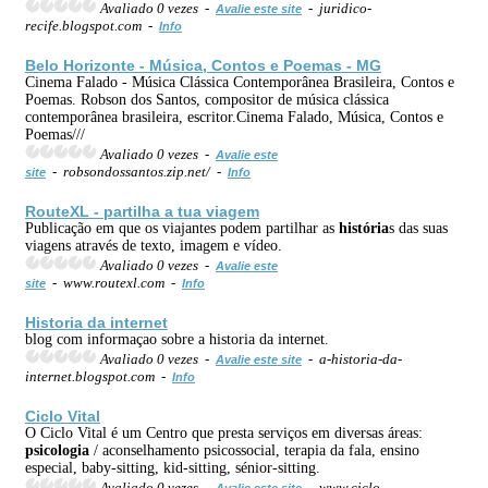
Avaliado 0 vezes -
- juridico-
Avalie este site
recife.blogspot.com -
Info
Belo Horizonte - Música, Contos e Poemas - MG
Cinema Falado - Música Clássica Contemporânea Brasileira, Contos e
Poemas. Robson dos Santos, compositor de música clássica
contemporânea brasileira, escritor.Cinema Falado, Música, Contos e
Poemas///
Avaliado 0 vezes -
Avalie este
- robsondossantos.zip.net/ -
site
Info
RouteXL - partilha a tua viagem
Publicação em que os viajantes podem partilhar as
história
s das suas
viagens através de texto, imagem e vídeo.
Avaliado 0 vezes -
Avalie este
- www.routexl.com -
site
Info
Historia da internet
blog com informaçao sobre a historia da internet.
Avaliado 0 vezes -
- a-historia-da-
Avalie este site
internet.blogspot.com -
Info
Ciclo Vital
O Ciclo Vital é um Centro que presta serviços em diversas áreas:
psicologia
/ aconselhamento psicossocial, terapia da fala, ensino
especial, baby-sitting, kid-sitting, sénior-sitting.
Avaliado 0 vezes -
- www.ciclo-
Avalie este site