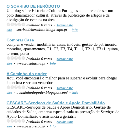
O SORRISO DE HERÓDOTO
Um blog sobre Historia e Cultura Portuguesa que pretende ser um
polo dinamizador cultural, através da publicação de artigos e da
divulgação de eventos na área.
Avaliado 0 vezes -
Avalie este
- sorrisodeherodoto.blogs.sapo.pt -
site
Info
Comprar Casa
comprar e vender, imobiliária, casas, imóveis,
gestão
de património,
moradias, apartamentos, T1, T2, T3, T4, T1+1, T2+1, T3+1, quinta,
terreno, porto
Avaliado 0 vezes -
Avalie este
- www.casalatina.pt -
site
Info
A Caminho do poder
Aqui você encontrará o melhor para se superar e evoluir para chegar
la encima e ser um vencedor
Avaliado 0 vezes -
Avalie este
- acaminhodopoder.blogspot.com/ -
site
Info
GESCARE–Serviços de Saúde e Apoio Domiciliário
GESCARE–Serviços de Saúde e Apoio Domiciliário,
Gestão
de
cuidados de Saúde, empresa especializada na prestação de Serviços de
Apoio Domiciliário e assistência à geriatria
Avaliado 0 vezes -
Avalie este
- www.gescare.com/ -
site
Info