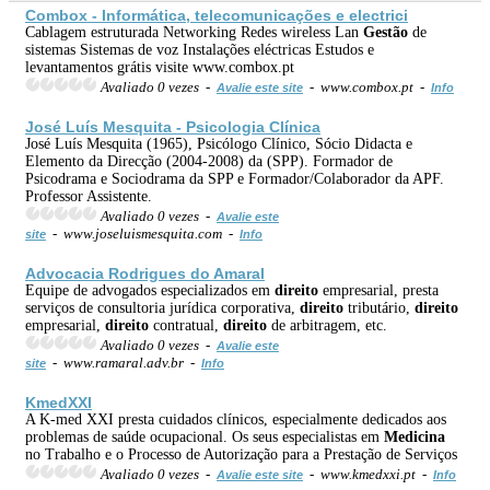
Combox - Informática, telecomunicações e electrici
Cablagem estruturada Networking Redes wireless Lan
Gestão
de
sistemas Sistemas de voz Instalações eléctricas Estudos e
levantamentos grátis visite www.combox.pt
Avaliado 0 vezes -
- www.combox.pt -
Avalie este site
Info
José Luís Mesquita -
Psicologia
Clínica
José Luís Mesquita (1965), Psicólogo Clínico, Sócio Didacta e
Elemento da Direcção (2004-2008) da (SPP). Formador de
Psicodrama e Sociodrama da SPP e Formador/Colaborador da APF.
Professor Assistente.
Avaliado 0 vezes -
Avalie este
- www.joseluismesquita.com -
site
Info
Advocacia Rodrigues do Amaral
Equipe de advogados especializados em
direito
empresarial, presta
serviços de consultoria jurídica corporativa,
direito
tributário,
direito
empresarial,
direito
contratual,
direito
de arbitragem, etc.
Avaliado 0 vezes -
Avalie este
- www.ramaral.adv.br -
site
Info
KmedXXI
A K-med XXI presta cuidados clínicos, especialmente dedicados aos
problemas de saúde ocupacional. Os seus especialistas em
Medicina
no Trabalho e o Processo de Autorização para a Prestação de Serviços
Avaliado 0 vezes -
- www.kmedxxi.pt -
Avalie este site
Info