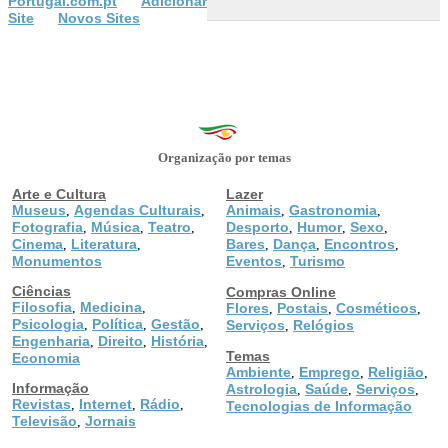
Portugal.com.pt
Adicionar
Site
Novos Sites
Organização por temas
Arte e Cultura
Lazer
Museus
Agendas Culturais
Animais
Gastronomia
,
,
,
,
Fotografia
Música
Teatro
Desporto
Humor
Sexo
,
,
,
,
,
,
Cinema
Literatura
Bares
Dança
Encontros
,
,
,
,
,
Monumentos
Eventos
Turismo
,
Ciências
Compras Online
Filosofia
Medicina
,
,
Flores
Postais
Cosméticos
,
,
,
Psicologia
Política
Gestão
,
,
,
Serviços
Relógios
,
Engenharia
Direito
História
,
,
,
Temas
Economia
Ambiente
Emprego
Religião
,
,
,
Informação
Astrologia
Saúde
Serviços
,
,
,
Revistas
Internet
Rádio
,
,
,
Tecnologias de Informação
Televisão
Jornais
,