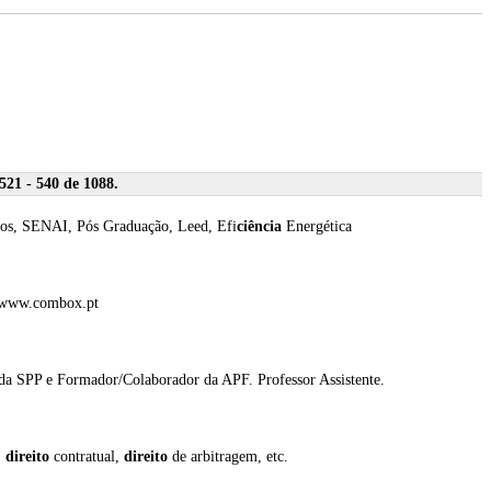
21 - 540 de 1088.
rsos, SENAI, Pós Graduação, Leed, Efi
ciência
Energética
te www.combox.pt
da SPP e Formador/Colaborador da APF. Professor Assistente.
,
direito
contratual,
direito
de arbitragem, etc.