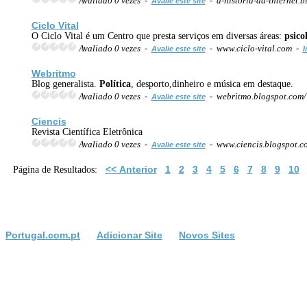
Avaliado 0 vezes -
- a-historia-da-internet.
Avalie este site
Ciclo Vital
O Ciclo Vital é um Centro que presta serviços em diversas áreas:
psico
Avaliado 0 vezes -
- www.ciclo-vital.com -
Avalie este site
I
Webritmo
Blog generalista.
Política
, desporto,dinheiro e música em destaque.
Avaliado 0 vezes -
- webritmo.blogspot.com
Avalie este site
Ciencis
Revista Científica Eletrônica
Avaliado 0 vezes -
- www.ciencis.blogspot.
Avalie este site
<< Anterior
1
2
3
4
5
6
7
8
9
10
Página de Resultados:
Portugal.com.pt
Adicionar Site
Novos Sites