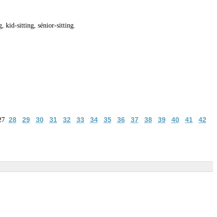
 kid-sitting, sénior-sitting.
28
29
30
31
32
33
34
35
36
37
38
39
40
41
42
27