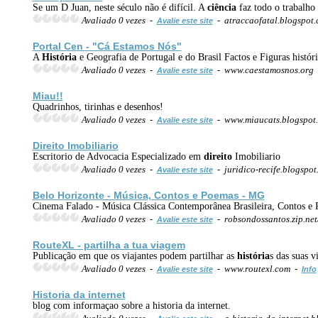
Se um D Juan, neste século não é difícil. A
ciência
faz todo o trabalho 
Avaliado 0 vezes -
- atraccaofatal.blogspot
Avalie este site
Portal Cen - "Cá Estamos Nós"
A
História
e Geografia de Portugal e do Brasil Factos e Figuras histó
Avaliado 0 vezes -
- www.caestamosnos.org
Avalie este site
Miau!!
Quadrinhos, tirinhas e desenhos!
Avaliado 0 vezes -
- www.miaucats.blogspot
Avalie este site
Direito
Imobiliario
Escritorio de Advocacia Especializado em
direito
Imobiliario
Avaliado 0 vezes -
- juridico-recife.blogspo
Avalie este site
Belo Horizonte - Música, Contos e Poemas - MG
Cinema Falado - Música Clássica Contemporânea Brasileira, Contos e P
Avaliado 0 vezes -
- robsondossantos.zip.ne
Avalie este site
RouteXL - partilha a tua viagem
Publicação em que os viajantes podem partilhar as
história
s das suas v
Avaliado 0 vezes -
- www.routexl.com -
Avalie este site
Info
Historia da internet
blog com informaçao sobre a historia da internet.