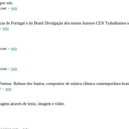
por nós.
.com/ -
Info
ricas de Portugal e do Brasil Divulgação dos nossos Autores CEN Trabalhamos se
 -
Info
.com -
Info
t.com -
Info
oemas. Robson dos Santos, compositor de música clássica contemporânea brasil
t/ -
Info
iagens através de texto, imagem e vídeo.