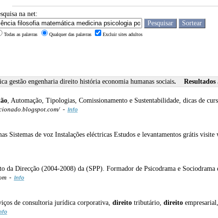
squisa na net:
Todas as palavras
Qualquer das palavras
Excluir sites adultos
tica gestão engenharia direito história economia humanas sociais
. Resultados 5
tão
, Automação, Tipologias, Comissionamento e Sustentabilidade, dicas de cu
cionado.blogspot.com/ -
Info
as Sistemas de voz Instalações eléctricas Estudos e levantamentos grátis visi
nto da Direcção (2004-2008) da (SPP). Formador de Psicodrama e Sociodrama 
com -
Info
viços de consultoria jurídica corporativa,
direito
tributário,
direito
empresarial
nfo