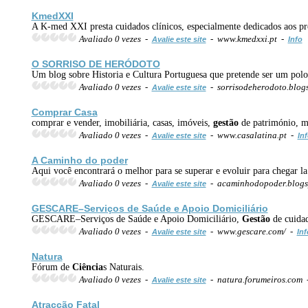
KmedXXI
A K-med XXI presta cuidados clínicos, especialmente dedicados aos pr
Avaliado 0 vezes -
- www.kmedxxi.pt -
Avalie este site
Info
O SORRISO DE HERÓDOTO
Um blog sobre Historia e Cultura Portuguesa que pretende ser um polo d
Avaliado 0 vezes -
- sorrisodeherodoto.blog
Avalie este site
Comprar Casa
comprar e vender, imobiliária, casas, imóveis,
gestão
de património, mo
Avaliado 0 vezes -
- www.casalatina.pt -
Avalie este site
In
A Caminho do poder
Aqui você encontrará o melhor para se superar e evoluir para chegar l
Avaliado 0 vezes -
- acaminhodopoder.blogs
Avalie este site
GESCARE–Serviços de Saúde e Apoio Domiciliário
GESCARE–Serviços de Saúde e Apoio Domiciliário,
Gestão
de cuidad
Avaliado 0 vezes -
- www.gescare.com/ -
Avalie este site
Inf
Natura
Fórum de
Ciência
s Naturais.
Avaliado 0 vezes -
- natura.forumeiros.com
Avalie este site
Atracção Fatal