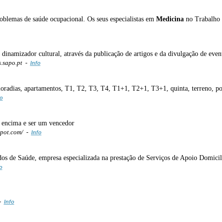
oblemas de saúde ocupacional. Os seus especialistas em
Medicina
no Trabalho e
inamizador cultural, através da publicação de artigos e da divulgação de event
s.sapo.pt -
Info
radias, apartamentos, T1, T2, T3, T4, T1+1, T2+1, T3+1, quinta, terreno, po
fo
a encima e ser um vencedor
pot.com/ -
Info
os de Saúde, empresa especializada na prestação de Serviços de Apoio Domiciliár
o
 -
Info