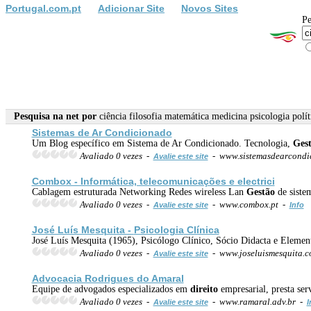
Portugal.com.pt
Adicionar Site
Novos Sites
Pe
Pesquisa na net por
ciência filosofia matemática medicina psicologia polí
Sistemas de Ar Condicionado
Um Blog específico em Sistema de Ar Condicionado. Tecnologia,
Ges
Avaliado 0 vezes -
- www.sistemasdearcondi
Avalie este site
Combox - Informática, telecomunicações e electrici
Cablagem estruturada Networking Redes wireless Lan
Gestão
de sistem
Avaliado 0 vezes -
- www.combox.pt -
Avalie este site
Info
José Luís Mesquita -
Psicologia
Clínica
José Luís Mesquita (1965), Psicólogo Clínico, Sócio Didacta e Eleme
Avaliado 0 vezes -
- www.joseluismesquita.
Avalie este site
Advocacia Rodrigues do Amaral
Equipe de advogados especializados em
direito
empresarial, presta ser
Avaliado 0 vezes -
- www.ramaral.adv.br -
Avalie este site
I