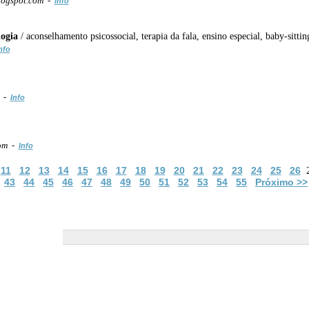
blogspot.com -
Info
logia
/ aconselhamento psicossocial, terapia da fala, ensino especial, baby-sitting,
nfo
/ -
Info
com -
Info
11
12
13
14
15
16
17
18
19
20
21
22
23
24
25
26
43
44
45
46
47
48
49
50
51
52
53
54
55
Próximo >>