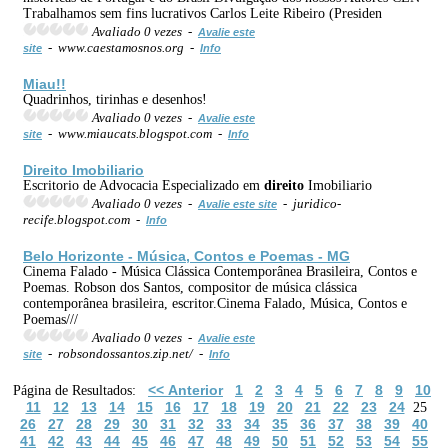
Trabalhamos sem fins lucrativos Carlos Leite Ribeiro (Presiden
Avaliado 0 vezes -
Avalie este
- www.caestamosnos.org -
site
Info
Miau!!
Quadrinhos, tirinhas e desenhos!
Avaliado 0 vezes -
Avalie este
- www.miaucats.blogspot.com -
site
Info
Direito
Imobiliario
Escritorio de Advocacia Especializado em
direito
Imobiliario
Avaliado 0 vezes -
- juridico-
Avalie este site
recife.blogspot.com -
Info
Belo Horizonte - Música, Contos e Poemas - MG
Cinema Falado - Música Clássica Contemporânea Brasileira, Contos e
Poemas. Robson dos Santos, compositor de música clássica
contemporânea brasileira, escritor.Cinema Falado, Música, Contos e
Poemas///
Avaliado 0 vezes -
Avalie este
- robsondossantos.zip.net/ -
site
Info
<< Anterior
1
2
3
4
5
6
7
8
9
10
Página de Resultados:
11
12
13
14
15
16
17
18
19
20
21
22
23
24
25
26
27
28
29
30
31
32
33
34
35
36
37
38
39
40
41
42
43
44
45
46
47
48
49
50
51
52
53
54
55