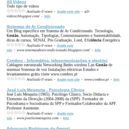
All Videoz
Todo tipo de videos
Avaliado 0 vezes -
- all-
Avalie este site
videoz.blogspot.com/ -
Info
Sistemas de Ar Condicionado
Um Blog específico em Sistema de Ar Condicionado. Tecnologia,
Gestão
, Automação, Tipologias, Comissionamento e Sustentabilidade,
dicas de cursos, SENAI, Pós Graduação, Leed, Efi
ciência
Energética
Avaliado 0 vezes -
Avalie este
- www.sistemasdearcondicionado.blogspot.com/ -
site
Info
Combox - Informática, telecomunicações e electrici
Cablagem estruturada Networking Redes wireless Lan
Gestão
de
sistemas Sistemas de voz Instalações eléctricas Estudos e
levantamentos grátis visite www.combox.pt
Avaliado 0 vezes -
- www.combox.pt -
Avalie este site
Info
José Luís Mesquita -
Psicologia
Clínica
José Luís Mesquita (1965), Psicólogo Clínico, Sócio Didacta e
Elemento da Direcção (2004-2008) da (SPP). Formador de
Psicodrama e Sociodrama da SPP e Formador/Colaborador da APF.
Professor Assistente.
Avaliado 0 vezes -
Avalie este
- www.joseluismesquita.com -
site
Info
Advocacia Rodrigues do Amaral