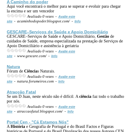
A Caminho do poder
Aqui você encontrará o melhor para se superar e evoluir para chegar
la encima e ser um vencedor
Avaliado 0 vezes -
Avalie este
- acaminhodopoder.blogspot.com/ -
site
Info
GESCARE–Serviços de Saúde e Apoio Domiciliário
GESCARE–Serviços de Saúde e Apoio Domiciliário,
Gestão
de
cuidados de Saúde, empresa especializada na prestação de Serviços de
Apoio Domiciliário e assistência à geriatria
Avaliado 0 vezes -
Avalie este
- www.gescare.com/ -
site
Info
Natura
Fórum de
Ciência
s Naturais.
Avaliado 0 vezes -
Avalie este
- natura.forumeiros.com -
site
Info
Atracção Fatal
Se um D Juan, neste século não é difícil. A
ciência
faz todo o trabalho
por nós.
Avaliado 0 vezes -
Avalie este
- atraccaofatal.blogspot.com/ -
site
Info
Portal Cen - "Cá Estamos Nós"
A
História
e Geografia de Portugal e do Brasil Factos e Figuras
históricas de Portugal e do Brasil Divulgação dos nossos Autores CEN