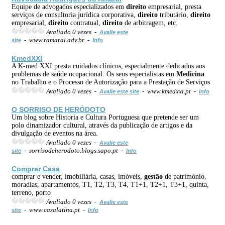
Equipe de advogados especializados em
direito
empresarial, presta
serviços de consultoria jurídica corporativa,
direito
tributário,
direito
empresarial,
direito
contratual,
direito
de arbitragem, etc.
Avaliado 0 vezes -
Avalie este
- www.ramaral.adv.br -
site
Info
KmedXXI
A K-med XXI presta cuidados clínicos, especialmente dedicados aos
problemas de saúde ocupacional. Os seus especialistas em
Medicina
no Trabalho e o Processo de Autorização para a Prestação de Serviços
Avaliado 0 vezes -
- www.kmedxxi.pt -
Avalie este site
Info
O SORRISO DE HERÓDOTO
Um blog sobre Historia e Cultura Portuguesa que pretende ser um
polo dinamizador cultural, através da publicação de artigos e da
divulgação de eventos na área.
Avaliado 0 vezes -
Avalie este
- sorrisodeherodoto.blogs.sapo.pt -
site
Info
Comprar Casa
comprar e vender, imobiliária, casas, imóveis,
gestão
de património,
moradias, apartamentos, T1, T2, T3, T4, T1+1, T2+1, T3+1, quinta,
terreno, porto
Avaliado 0 vezes -
Avalie este
- www.casalatina.pt -
site
Info