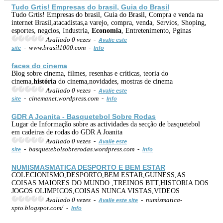
Tudo Grtis! Empresas do brasil, Guia do Brasil
Tudo Grtis! Empresas do brasil, Guia do Brasil, Compra e venda na
internet Brasil,atacadistas,a varejo, compra, venda, Servios, Shoping,
esportes, negcios, Industria,
Economia
, Entretenimento, Pginas
Avaliado 0 vezes -
Avalie este
- www.brasil1000.com -
site
Info
faces do cinema
Blog sobre cinema, filmes, resenhas e críticas, teoria do
cinema,
história
do cinema,novidades, mostras de cinema
Avaliado 0 vezes -
Avalie este
- cinemanet.wordpress.com -
site
Info
GDR A Joanita - Basquetebol Sobre Rodas
Lugar de Informação sobre as actividades da secção de basquetebol
em cadeiras de rodas do GDR A Joanita
Avaliado 0 vezes -
Avalie este
- basquetebolsobrerodas.wordpress.com -
site
Info
NUMISMASMATICA DESPORTO E BEM ESTAR
COLECIONISMO,DESPORTO,BEM ESTAR,GUINESS,AS
COISAS MAIORES DO MUNDO ,TREINOS BTT,HISTORIA DOS
JOGOS OLIMPICOS,COISAS NUNCA VISTAS,VIDEOS
Avaliado 0 vezes -
- numismatica-
Avalie este site
xpto.blogspot.com/ -
Info