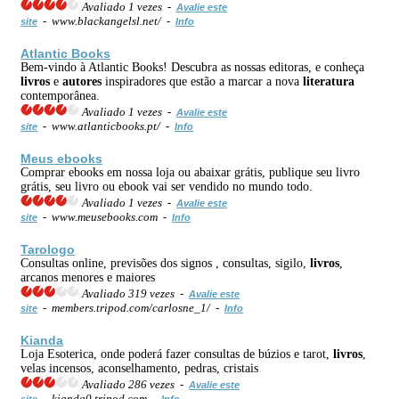
Avaliado 1 vezes -
Avalie este
- www.blackangelsl.net/ -
site
Info
Atlantic Books
Bem-vindo à Atlantic Books! Descubra as nossas editoras, e conheça
livros
e
autores
inspiradores que estão a marcar a nova
literatura
contemporânea.
Avaliado 1 vezes -
Avalie este
- www.atlanticbooks.pt/ -
site
Info
Meus ebooks
Comprar ebooks em nossa loja ou abaixar grátis, publique seu livro
grátis, seu livro ou ebook vai ser vendido no mundo todo.
Avaliado 1 vezes -
Avalie este
- www.meusebooks.com -
site
Info
Tarologo
Consultas online, previsões dos signos , consultas, sigilo,
livros
,
arcanos menores e maiores
Avaliado 319 vezes -
Avalie este
- members.tripod.com/carlosne_1/ -
site
Info
Kianda
Loja Esoterica, onde poderá fazer consultas de búzios e tarot,
livros
,
velas incensos, aconselhamento, pedras, cristais
Avaliado 286 vezes -
Avalie este
- kianda0.tripod.com -
site
Info