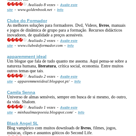
Avaliado 8 vezes -
Avalie este
- www.goldenbook.net -
site
Info
Clube do Formador
As melhores soluções para formadores. Dvd, Videos,
livros
, manuais
e jogos de dinâmica de grupo para a formação. Recursos didácticos
inovadores, de qualidade a preços acessiveis.
Avaliado 2 vezes -
Avalie este
- www.clubedoformador.com -
site
Info
apparemment ideal
Um blogue que fala de tudo quanto me assoma. Aqui pensa-se sobre a
natureza humana,
literatura
, crítica social, economia. Entre muitos
outros temas que tais.
Avaliado 2 vezes -
Avalie este
- apparemmentideal.blogspot.pt/ -
site
Info
Camila Senna
Universo de almas sensíveis, sempre em busca de si mesmo, do outro,
da vida. Shalom.
Avaliado 1 vezes -
Avalie este
- minhaalmaepoesia.blogspot.com/ -
site
Info
Black Angel SL
Blog vampírico com muitos downloads de
livros
, filmes, jogos,
músicas, clipes e assuntos góticos do Second Life.