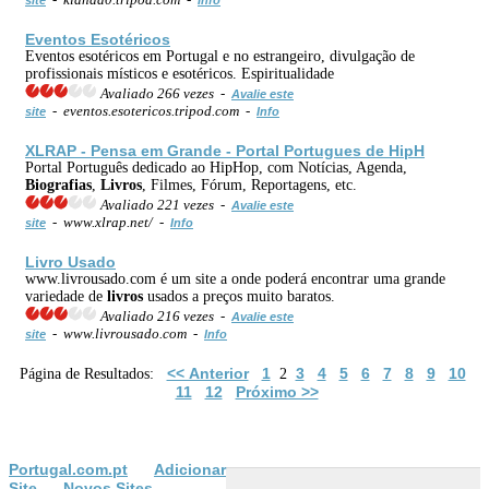
Eventos Esotéricos
Eventos esotéricos em Portugal e no estrangeiro, divulgação de
profissionais místicos e esotéricos. Espiritualidade
Avaliado 266 vezes -
Avalie este
- eventos.esotericos.tripod.com -
site
Info
XLRAP - Pensa em Grande - Portal Portugues de HipH
Portal Português dedicado ao HipHop, com Notícias, Agenda,
Biografias
,
Livros
, Filmes, Fórum, Reportagens, etc.
Avaliado 221 vezes -
Avalie este
- www.xlrap.net/ -
site
Info
Livro Usado
www.livrousado.com é um site a onde poderá encontrar uma grande
variedade de
livros
usados a preços muito baratos.
Avaliado 216 vezes -
Avalie este
- www.livrousado.com -
site
Info
<< Anterior
1
3
4
5
6
7
8
9
10
Página de Resultados:
2
11
12
Próximo >>
Portugal.com.pt
Adicionar
Site
Novos Sites