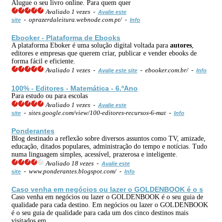
Alugue o seu livro online. Para quem quer
Avaliado 1 vezes -
Avalie este
- oprazerdaleitura.webnode.com.pt/ -
site
Info
Ebooker - Plataforma de Ebooks
A plataforma Eboker é uma solução digital voltada para
autores
,
editores e empresas que querem criar, publicar e vender ebooks de
forma fácil e eficiente.
Avaliado 1 vezes -
- ebooker.com.br/ -
Avalie este site
Info
100% - Editores - Matemática - 6.ºAno
Para estudo ou para escolas
Avaliado 1 vezes -
Avalie este
- sites.google.com/view/100-editores-recursos-6-mat -
site
Info
Ponderantes
Blog destinado a reflexão sobre diversos assuntos como TV, amizade,
educação, ditados populares, administração do tempo e notícias. Tudo
numa linguagem simples, acessível, prazerosa e inteligente.
Avaliado 18 vezes -
Avalie este
- www.ponderantes.blogspot.com/ -
site
Info
Caso venha em negócios ou lazer o GOLDENBOOK é o s
Caso venha em negócios ou lazer o GOLDENBOOK é o seu guia de
qualidade para cada destino. Em negócios ou lazer o GOLDENBOOK
é o seu guia de qualidade para cada um dos cinco destinos mais
visitados em