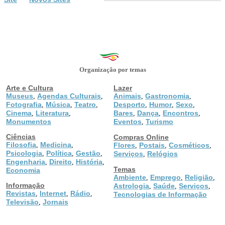
Organização por temas
Arte e Cultura
Lazer
Museus
Agendas Culturais
Animais
Gastronomia
,
,
,
,
Fotografia
Música
Teatro
Desporto
Humor
Sexo
,
,
,
,
,
,
Cinema
Literatura
Bares
Dança
Encontros
,
,
,
,
,
Monumentos
Eventos
Turismo
,
Ciências
Compras Online
Filosofia
Medicina
,
,
Flores
Postais
Cosméticos
,
,
,
Psicologia
Política
Gestão
,
,
,
Serviços
Relógios
,
Engenharia
Direito
História
,
,
,
Temas
Economia
Ambiente
Emprego
Religião
,
,
,
Informação
Astrologia
Saúde
Serviços
,
,
,
Revistas
Internet
Rádio
,
,
,
Tecnologias de Informação
Televisão
Jornais
,