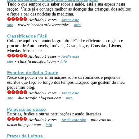
Tudo o que sempre quis saber sobre a saúde, está à sua espera nesta
secção. Visite já e conheça melhor as doenças das crianças, dos adultos
e fique a par das notícias da medicina.
Avaliado 1 vezes -
Avalie este
- www.seleccoes.pt/viver/saude/ -
site
Info
Classificados Fácil
Coloque aqui o seu anúncio gratuito! Fácil e eficiente no registo e
procura de Automóveis, Imóveis, Casas, Jogos, Consolas,
Livros
,
Moedas, Música etc.
Avaliado 1 vezes -
Avalie este
- classificadosfacil.com -
site
Info
Escritos de Sofia Duarte
Neste site podem ver informações sobre os romances e pequenos
escritos que faço ao longo dos tempos...Espero que gostem do meu
pequenino blog.
Avaliado 1 vezes -
Avalie este
- duartesofia.blogspot.com -
site
Info
Palavras ao ocaso
Estórias, fusões e outras pertubações pseudo literárias
Avaliado 1 vezes -
- palavras-ao-
Avalie este site
ocaso.blogspot.com -
Info
Prazer da Leitura