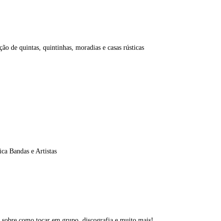
o de quintas, quintinhas, moradias e casas rústicas
ca Bandas e Artistas
o sobre como tocar em grupo, discografia e muito mais!