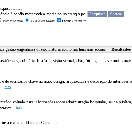
squisa na net:
Todas as palavras
Qualquer das palavras
Excluir sites adultos
tica gestão engenharia direito história economia humanas sociais
. Resultados 3
ssificados, culinária,
história
, visita virtual, chat, fóruns, mapas e muito mais 
e de escritórios chave na mão, design, arquitectura e decoração de interiores,
z -
Info
údo voltado para informações sobre administração hospitalar, saúde pública, s
pot.com -
Info
stória
e a actualidade do Concelho.