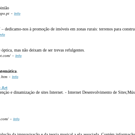
pinião
apo.pt -
Info
– dedicamo-nos à promoção de imóveis em zonas rurais: terrenos para construçã
Info
óptica, mas não deixam de ser trevas refulgentes.
ot.com/ -
Info
temática
.
o.htm -
Info
 Art
çào e dinamizaçào de sites Internet. - Internet Desenvolvimento de Sites;Músi
t.com/ -
Info
olução da improvisação e da teoria musical a ela associada. Contém informaçã