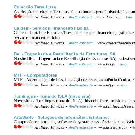
Colecção Terra Lusa
A colecção de relógios Terra lusa é uma homenagem à
história
,à cultu
Avaliado 19 vezes -
- terra-lusa.com -
Avalie este site
Info
Caldeir - Serviços Financeiros Bolsa
Caldeir - Portal de Bolsa: análises aos mercados financeiros, gráficos 
Serviços Financeiros Bolsa
Avaliado 19 vezes -
- www.caldeiraodebols
Avalie este site
Bel -
Engenharia
e Reabilitação de Estruturas, SA
No site BEL -
Engenharia
e Reabilitação de Estruturas SA, poderá ver
Avaliado 19 vezes -
- www.bel.pt -
Avalie este site
Info
MTF - Computadores
MTF - Assemblagem de PCs, Instalação de redes, assistência técnica, Fo
Avaliado 18 vezes -
- www.mtf.pt -
Avalie este site
Info
Tunilingus - Tuna do ISLA (novo site)
Novo site da Tunilingus (tuna do ISLA): historia, fotos, musicas e letras,
Avaliado 18 vezes -
- www.tunilingus.freese
Avalie este site
ArteWaRe - Soluções de Informática & Internet
Computadores, portáteis, software de
gestão
e assistência técnica. We
Avaliado 18 vezes -
- www.arteware.com -
Avalie este site
I