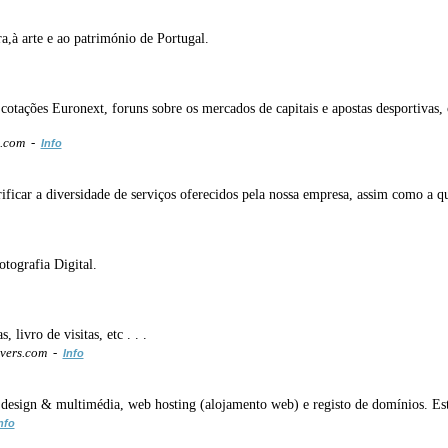
ra,à arte e ao património de Portugal.
e cotações Euronext, foruns sobre os mercados de capitais e apostas desportivas,
a.com -
Info
ificar a diversidade de serviços oferecidos pela nossa empresa, assim como a q
tografia Digital.
 livro de visitas, etc . . .
rvers.com -
Info
b design & multimédia, web hosting (alojamento web) e registo de domínios. E
nfo