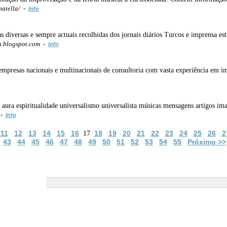
batella/ -
Info
s diversas e sempre actuais recolhidas dos jornais diários Turcos e imprensa est
a.blogspot.com -
Info
presas nacionais e multinacionais de consultoria com vasta experiência em im
 aura espiritualidade universalismo universalista músicas mensagens artigos im
 -
Info
11
12
13
14
15
16
18
19
20
21
22
23
24
25
26
2
17
43
44
45
46
47
48
49
50
51
52
53
54
55
Próximo >>