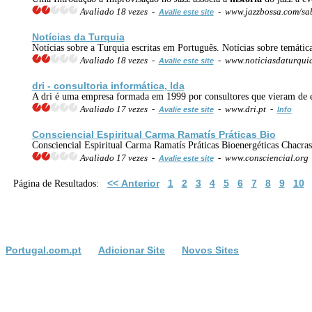
Avaliado 18 vezes -
- www.jazzbossa.com/sa
Avalie este site
Notícias da Turquia
Notícias sobre a Turquia escritas em Português. Notícias sobre temática
Avaliado 18 vezes -
- www.noticiasdaturqui
Avalie este site
dri - consultoria informática, lda
A dri é uma empresa formada em 1999 por consultores que vieram de em
Avaliado 17 vezes -
- www.dri.pt -
Avalie este site
Info
Consciencial Espiritual Carma Ramatís Práticas Bio
Consciencial Espiritual Carma Ramatís Práticas Bioenergéticas Chacras
Avaliado 17 vezes -
- www.consciencial.org
Avalie este site
<< Anterior
1
2
3
4
5
6
7
8
9
10
Página de Resultados:
Portugal.com.pt
Adicionar Site
Novos Sites