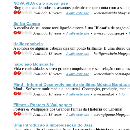
NOVA VIDA ou o apocalipse
Blog que trata de todos os assuntos polémicos e que conta com a sua o
Avaliado 18 vezes -
- www.novavida.blogs.s
Avalie este site
Só No Campo
A escolha do seu nome teve ligação directa à sua “
filosofia
de negócio” 
Avaliado 18 vezes -
- www.sonocampo.pt -
Avalie este site
Heiligenschein
A sombra de algumas cabeças cria um ponto brilhante. É uma ilusão de 
Avaliado 18 vezes -
- heiligenschein.blogsp
Avalie este site
napoleão Bonaparte
Vida e curiosidades sobreo grande conquistador e sua relação com a
ma
Avaliado 18 vezes -
- www.caiozip.com/nap
Avalie este site
Mind - Internet Desenvolvimento de Sites;Música Bandas e
Mind - Software multimedia e industrial. Concepçào, produçào, manuten
Avaliado 18 vezes -
- www.mind.pt -
Avalie este site
Info
Filmes - Posters & Wallpapers
Posters & Wallpapers dos Grandes Filmes da
História
do Cinema!
Avaliado 18 vezes -
- ecrangigante.blogspo
Avalie este site
Uma Introdução à Improvisação do Jazz
Uma Introdução à Improvisação no Jazz associa a
história
do jazz à ev