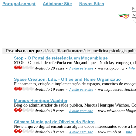
Portugal.com.pt
Adicionar Site
Novos Sites
Pe
Pesquisa na net por
ciência filosofia matemática medicina psicologia polí
Stop - O Portal de referência em Moçambique
STOP - O portal de referência em Moçambique - Noticias, emprego, cla
Avaliado 20 vezes -
- www.stop.co.mz -
Avalie este site
Info
Space Creation, Lda. - Office and Home Organizatio
Planeamento, criação e implementação de espaços, conceitos de espaços 
Avaliado 19 vezes -
- www.spacecreation.bi
Avalie este site
Marcus Henrique Wächter
Blog do administrador de saúde pública, Marcus Henrique Wächter. Conte
Avaliado 19 vezes -
- www.mhwachter.blogs
Avalie este site
Câmara Municipal de Oliveira do Bairro
Neste arquivo digital encontrarão alguns dados interessantes sobre a
hi
Avaliado 19 vezes -
- www.cm-ob.pt -
Avalie este site
Info