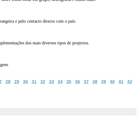
rangeira e pelo contacto directo com o país.
plementações dos mais diversos tipos de projectos.
agens
7
28
29
30
31
32
33
34
35
36
37
38
39
40
41
42