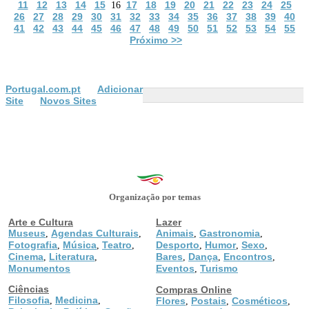
11
12
13
14
15
17
18
19
20
21
22
23
24
25
16
26
27
28
29
30
31
32
33
34
35
36
37
38
39
40
41
42
43
44
45
46
47
48
49
50
51
52
53
54
55
Próximo >>
Portugal.com.pt
Adicionar
Site
Novos Sites
Organização por temas
Arte e Cultura
Lazer
Museus
Agendas Culturais
Animais
Gastronomia
,
,
,
,
Fotografia
Música
Teatro
Desporto
Humor
Sexo
,
,
,
,
,
,
Cinema
Literatura
Bares
Dança
Encontros
,
,
,
,
,
Monumentos
Eventos
Turismo
,
Ciências
Compras Online
Filosofia
Medicina
,
,
Flores
Postais
Cosméticos
,
,
,