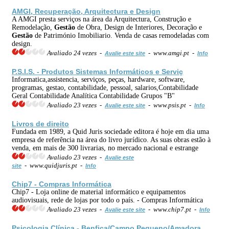
AMGI, Recuperação, Arquitectura e Design
A AMGI presta serviços na área da Arquitectura, Construção e
Remodelação,
Gestão
de Obra, Design de Interiores, Decoração e
Gestão
de Património Imobiliario. Venda de casas remodeladas com
design.
Avaliado 24 vezes -
- www.amgi.pt -
Avalie este site
Info
P.S.I.S. - Produtos Sistemas Informáticos e Serviç
Informatica,assistencia, serviços, peças, hardware, software,
programas, gestao, contabilidade, pessoal, salarios,Contabilidade
Geral Contabilidade Analítica Contabilidade Grupos "B"
Avaliado 23 vezes -
- www.psis.pt -
Avalie este site
Info
Livros de
direito
Fundada em 1989, a Quid Juris sociedade editora é hoje em dia uma
empresa de referência na área do livro jurídico. As suas obras estão à
venda, em mais de 300 livrarias, no mercado nacional e estrange
Avaliado 23 vezes -
Avalie este
- www.quidjuris.pt -
site
Info
Chip7 - Compras Informática
Chip7 - Loja online de material informático e equipamentos
audiovisuais, rede de lojas por todo o país. - Compras Informática
Avaliado 23 vezes -
- www.chip7.pt -
Avalie este site
Info
Psicologia
Clínica - Benfica/Campo Pequeno/Amadora