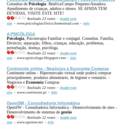
Consultas de
Psicologia
. Benfica/Campo Pequeno/Amadora.
Atendimento de crianças, adultos e idosos. SE AINDA TEM
DÚVIDAS, VISITE ESTE SITE!
Avaliado 23 vezes -
Avalie este
- www.psicologiaclinica.homestead.com -
site
Info
A PSICÓLOGA
Psicologia
, Psicoterapia Familiar e conjugal. Consultas. Família,
Divórcio, separação, filhos, crianças, educação, problemas,
perturbação, doença, psicóloga.
Avaliado 22 vezes -
Avalie este
- www.apsicologa.blogspot.com -
site
Info
Continente online - Negócios e
Economia
Compras
Continente online - Hipermercado virtual onde poderá comprar
principalmente, produtos alimentares, de higiene e vestuário. -
Negócios e
Economia
Compras
Avaliado 22 vezes -
Avalie este
- www.continente.pt -
site
Info
OpenSW - Consultadoria Informática
OpenSW - Consultadoria Informática - Desenvolvimento de sites -
Desenvolvimento de sistemas de
gestão
Avaliado 22 vezes -
Avalie este
- www.opensw.net -
site
Info