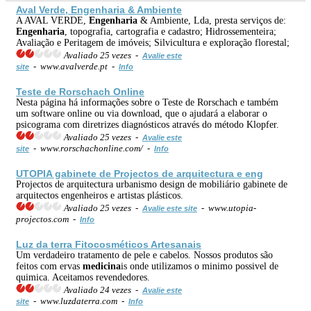
Aval Verde,
Engenharia
& Ambiente
A AVAL VERDE,
Engenharia
& Ambiente, Lda, presta serviços de:
Engenharia
, topografia, cartografia e cadastro; Hidrossementeira;
Avaliação e Peritagem de imóveis; Silvicultura e exploração florestal;
Avaliado 25 vezes -
Avalie este
- www.avalverde.pt -
site
Info
Teste de Rorschach Online
Nesta página há informações sobre o Teste de Rorschach e também
um software online ou via download, que o ajudará a elaborar o
psicograma com diretrizes diagnósticos através do método Klopfer.
Avaliado 25 vezes -
Avalie este
- www.rorschachonline.com/ -
site
Info
UTOPIA gabinete de Projectos de arquitectura e eng
Projectos de arquitectura urbanismo design de mobiliário gabinete de
arquitectos engenheiros e artistas plásticos.
Avaliado 25 vezes -
- www.utopia-
Avalie este site
projectos.com -
Info
Luz da terra Fitocosméticos Artesanais
Um verdadeiro tratamento de pele e cabelos. Nossos produtos são
feitos com ervas
medicina
is onde utilizamos o minimo possivel de
quimica. Aceitamos revendedores.
Avaliado 24 vezes -
Avalie este
- www.luzdaterra.com -
site
Info