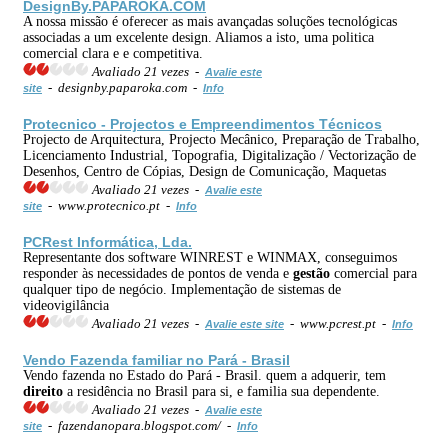
DesignBy.PAPAROKA.COM
A nossa missão é oferecer as mais avançadas soluções tecnológicas
associadas a um excelente design. Aliamos a isto, uma politica
comercial clara e e competitiva.
Avaliado 21 vezes -
Avalie este
- designby.paparoka.com -
site
Info
Protecnico - Projectos e Empreendimentos Técnicos
Projecto de Arquitectura, Projecto Mecânico, Preparação de Trabalho,
Licenciamento Industrial, Topografia, Digitalização / Vectorização de
Desenhos, Centro de Cópias, Design de Comunicação, Maquetas
Avaliado 21 vezes -
Avalie este
- www.protecnico.pt -
site
Info
PCRest Informática, Lda.
Representante dos software WINREST e WINMAX, conseguimos
responder às necessidades de pontos de venda e
gestão
comercial para
qualquer tipo de negócio. Implementação de sistemas de
videovigilância
Avaliado 21 vezes -
- www.pcrest.pt -
Avalie este site
Info
Vendo Fazenda familiar no Pará - Brasil
Vendo fazenda no Estado do Pará - Brasil. quem a adquerir, tem
direito
a residência no Brasil para si, e familia sua dependente.
Avaliado 21 vezes -
Avalie este
- fazendanopara.blogspot.com/ -
site
Info