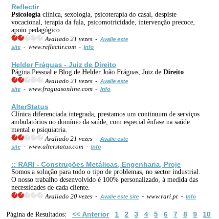
Reflectir
Psicologia
clínica, sexologia, psicoterapia do casal, despiste
vocacional, terapia da fala, psicomotricidade, intervenção precoce,
apoio pedagógico.
Avaliado 21 vezes -
Avalie este
- www.reflectir.com -
site
Info
Helder Fráguas - Juiz de
Direito
Página Pessoal e Blog de Helder João Fráguas, Juiz de
Direito
Avaliado 21 vezes -
Avalie este
- www.fraguasonline.com -
site
Info
AlterStatus
Clínica diferenciada integrada, prestamos um continuum de serviços
ambulatórios no domínio da saúde, com especial ênfase na saúde
mental e psiquiatria.
Avaliado 21 vezes -
Avalie este
- www.alterstatus.com -
site
Info
:: RARI - Construções Metálicas,
Engenharia
, Proje
Somos a solução para todo o tipo de problemas, no sector industrial.
O nosso trabalho desenvolvido é 100% personalizado, à medida das
necessidades de cada cliente.
Avaliado 20 vezes -
- www.rari.pt -
Avalie este site
Info
<< Anterior
1
2
3
4
5
6
7
8
9
10
Página de Resultados: